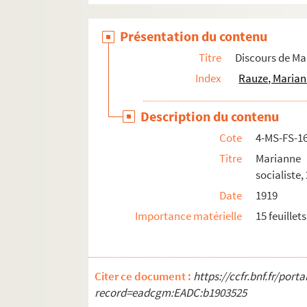
Présentation du contenu
Titre
Discours de M
Index
Rauze, Marian
Description du contenu
Cote
4-MS-FS-1
Titre
Marianne
socialiste,
Date
1919
Importance matérielle
15 feuillets
Citer ce document :
https://ccfr.bnf.fr/por
record=eadcgm:EADC:b1903525