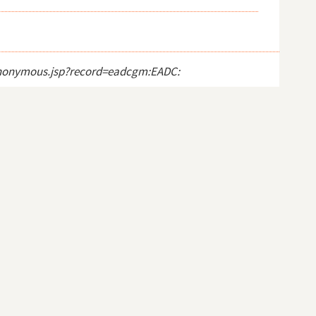
t_anonymous.jsp?record=eadcgm:EADC: