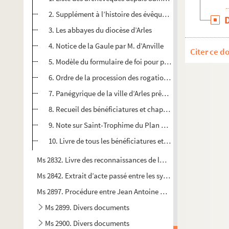
2. Supplément à l’histoire des évêques d’Arles
3. Les abbayes du diocèse d’Arles
4. Notice de la Gaule par M. d’Anville
Citer ce d
5. Modèle du formulaire de foi pour postuler à l’abbaye d
6. Ordre de la procession des rogations, rang des bannièr
7. Panégyrique de la ville d’Arles prêché dans l’église de l
8. Recueil des bénéficiatures et chapelles fondées dans tou
9. Note sur Saint-Trophime du Plan du Bourg avec plan de
10. Livre de tous les bénéficiatures et chapelles qui sont 
Ms 2832. Livre des reconnaissances de la paroisse Saint-Julie
Ms 2842. Extrait d’acte passé entre les syndics du Corps de 
Ms 2897. Procédure entre Jean Antoine Marchand tanneur de 
Ms 2899. Divers documents
Ms 2900. Divers documents