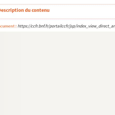
Description du contenu
ocument :
https://ccfr.bnf.fr/portailccfr/jsp/index_view_direc
e Saint-Césaire
es, rang des religieux…
a Major le jour de Saint-Marc, par l’abbé d...
tes les églises du diocèse d’Arles, avec une...
 la paroisse
à Arles, par Charles Gaignon
n et Saint-Antoine d’Arles
Boymaux forains pour Antoine Laugier
Beaucaire et Marie Laydon épouse d’Antoine Privat a...