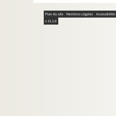
4-AFF-002544-(335). Tomás Gubi
4-AFF-002544-(337). Les tontons 
Plan du site
Mentions Légales
Accessibilit
4-AFF-002544-(338). Torch Song 
v 31.1.0
4-AFF-002544-(339). Torquemad
4-AFF-002544-(340). Train de plu
4-AFF-002544-(341). Transparen
4-AFF-002544-(343). Trente-et-un
4-AFF-002544-(344). Trio à corde
4-AFF-002544-(345). Triwap
4-AFF-002544-(346). Les trois sœ
4-AFF-002544-(347). Les trouble-
4-AFF-002544-(348). Troubles
4-AFF-002544-(349). Ubu roi
4-AFF-002544-(350). Union pacifist
4-AFF-002544-(351). Un plus un 