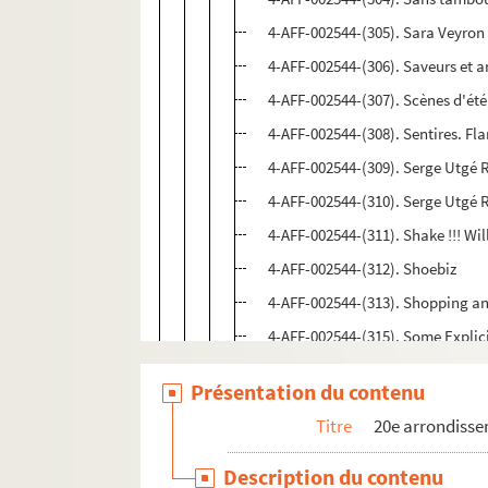
4-AFF-002544-(305). Sara Veyron
4-AFF-002544-(306). Saveurs et a
4-AFF-002544-(307). Scènes d'été
4-AFF-002544-(308). Sentires. Fl
4-AFF-002544-(309). Serge Utgé 
4-AFF-002544-(310). Serge Utgé 
4-AFF-002544-(311). Shake !!! Wi
4-AFF-002544-(312). Shoebiz
4-AFF-002544-(313). Shopping an
4-AFF-002544-(315). Some Explic
4-AFF-002544-(316). Sors de ce c
Présentation du contenu
4-AFF-002544-(317). Souled Out.
Titre
20e arrondiss
4-AFF-002544-(318). Sound Painti
4-AFF-002544-(319). Sourigues
Description du contenu