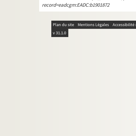
4-AFF-002544-(282). Quand j'étai
record=eadcgm:EADC:b1901872
4-AFF-002544-(283). 90 minutes p
4-AFF-002544-(284). Quelqu'un po
Plan du site
Mentions Légales
Accessibilit
4-AFF-002544-(285). Quelqu'un q
v 31.1.0
4-AFF-002544-(286). Qu'est-ce que
4-AFF-002544-(287). Qu'est-il arr
4-AFF-002544-(288). Question de 
4-AFF-002544-(289). Quitte à pleur
4-AFF-002544-(290). Radio Trene
4-AFF-002544-(291). Récital de 
4-AFF-002544-(292). Rêves d'am
4-AFF-002544-(293). Collections
4-AFF-002544-(294). Ricky Norton
4-AFF-002544-(295). Rimbaud
4-AFF-002544-(296). Roger Cactus