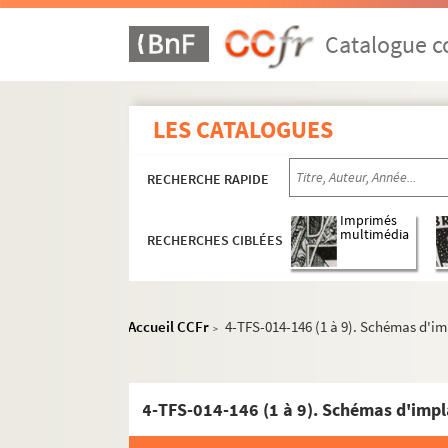
Catalogue co
LES CATALOGUES
RECHERCHE RAPIDE
Imprimés
multimédia
RECHERCHES CIBLÉES
Biographie
Accueil CCFr
4-TFS-014-146 (1 à 9). Schémas d'im
>
Scénographies pour le théâtre et l'opéra
Années 1947-1959
Années 1960-1969
Années 1970-1979