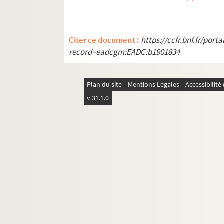
Citer ce document :
https://ccfr.bnf.fr/por
record=eadcgm:EADC:b1901834
Plan du site
Mentions Légales
Accessibilit
v 31.1.0