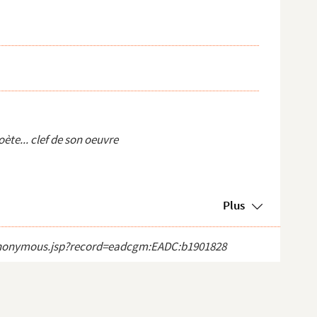
oète... clef de son oeuvre
.
Plus
ct_anonymous.jsp?record=eadcgm:EADC:b1901828