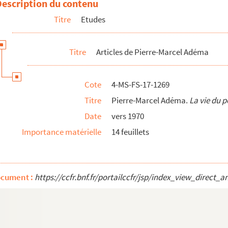
Description du contenu
Titre
Etudes
Titre
Articles de Pierre-Marcel Adéma
Cote
4-MS-FS-17-1269
Titre
Pierre-Marcel Adéma.
La vie du p
Date
vers 1970
Importance matérielle
14 feuillets
de l'ouvrage
Au temps de Guillaume Apollinaire
, d'Emmanuel Aegerter et..
e Apollinaire", Ente Premi Roma, 1960
 Apollinaire et l'esprit nouveau
ocument :
https://ccfr.bnf.fr/portailccfr/jsp/index_view_dire
as de Guillaume Apollinaire",
Vogue
nt littéraire et artistique de Guillaume Apollinaire",
Arts
, 16 nove...
poète... clef de son oeuvre