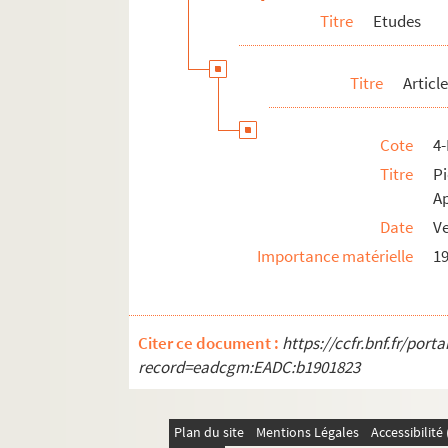
Titre
Etudes
Titre
Articl
Cote
4
Titre
P
Ap
Date
Ve
Importance matérielle
19
Citer ce document :
https://ccfr.bnf.fr/por
record=eadcgm:EADC:b1901823
Plan du site
Mentions Légales
Accessibilit