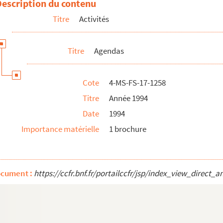
Description du contenu
Titre
Activités
Titre
Agendas
Cote
4-MS-FS-17-1258
Titre
Année 1994
Date
1994
Importance matérielle
1 brochure
ocument :
https://ccfr.bnf.fr/portailccfr/jsp/index_view_dire