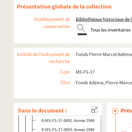
Présentation globale de la collection
Etablissement de
Bibliothèque historique de la
conservation
Tous les inventaires
Intitulé de l'instrument de
Fonds Pierre-Marcel Adéma
Guillaume Apollinaire
recherche
Pierre-Marcel Adéma
Cote
MS-FS-17
Activités
Titre
Fonds Adéma, Pierre-Marcel 
Agendas
8-MS-FS-17-0690. Année 1944
Dans le document :
Prés
8-MS-FS-17-0691. Année 1947
8-MS-FS-17-0692. Année 1948
8-MS-FS-17-0693. Année 1949