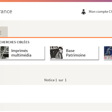
rance
Mon compte C
E
CHERCHES CIBLÉES
Imprimés
Base
multimédia
Patrimoine
Notice
1 sur 1