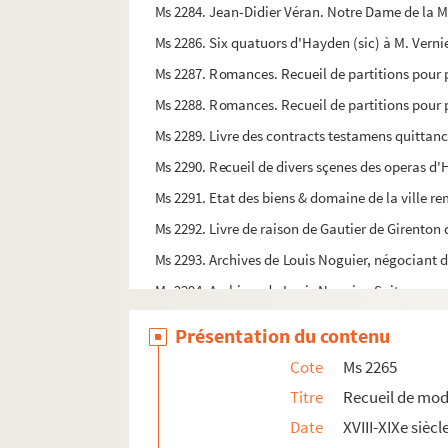
Ms 2284. Jean-Didier Véran. Notre Dame de la Me
Ms 2286. Six quatuors d'Hayden (sic) à M. Vernier
Ms 2287. Romances. Recueil de partitions pour
Ms 2288. Romances. Recueil de partitions pour
Ms 2289. Livre des contracts testamens quittance
Ms 2290. Recueil de divers sçenes des operas d'
Ms 2291. Etat des biens & domaine de la ville re
Ms 2292. Livre de raison de Gautier de Girenton d
Ms 2293. Archives de Louis Noguier, négociant d
Ms 2294. Archives de Louis Noguier. Suite
Ms 2295. Papiers militaires de Charles Louis Al
Présentation du contenu
Ms 2296. Décorations militaires de Charles Lou
Cote
Ms 2265
Ms 2297. Lettres d'anoblissement du Pierre de Ve
Titre
Recueil de modè
Ms 2298. Copies de 18 lettres adressées par le c
Date
XVIII-XIXe siècl
Ms 2299. Compte de recette et de dépense pour M.