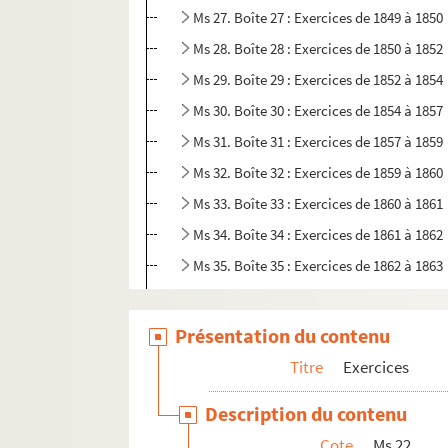
Ms 27. Boîte 27 : Exercices de 1849 à 1850
Ms 28. Boîte 28 : Exercices de 1850 à 1852
Ms 29. Boîte 29 : Exercices de 1852 à 1854
Ms 30. Boîte 30 : Exercices de 1854 à 1857
Ms 31. Boîte 31 : Exercices de 1857 à 1859
Ms 32. Boîte 32 : Exercices de 1859 à 1860
Ms 33. Boîte 33 : Exercices de 1860 à 1861
Ms 34. Boîte 34 : Exercices de 1861 à 1862
Ms 35. Boîte 35 : Exercices de 1862 à 1863
Ms 36. Boîte 36 : Exercices de 1863 à 1865
Ms 37. Boîte 37 : Exercices de 1865 à 1866
Présentation du contenu
Ms 38. Boîte 38 : Exercices de 1866 à 1867
Titre
Exercices
Ms 39. Boîte 39 : Exercices de 1867 à 1869
Description du contenu
Ms 40. Boîte 40 : Exercices de 1869 à 1870
Cote
Ms 22