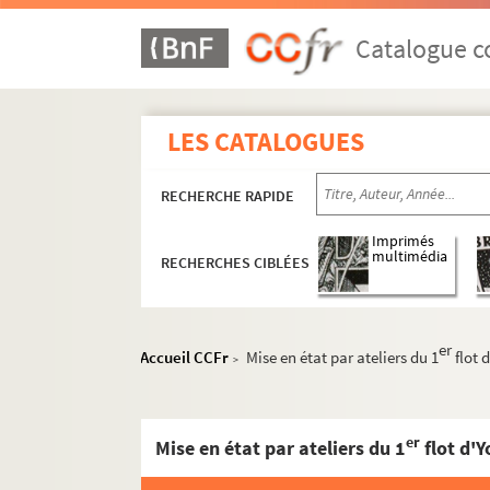
Catalogue co
LES CATALOGUES
Exercices
RECHERCHE RAPIDE
Ms 1. Boîte 1 : Exercices de 1605 à 1769
Ms 2. Boîte 2 : Exercices de 1769 à 1773
Imprimés
multimédia
RECHERCHES CIBLÉES
Ms 3. Boîte 3 : Exercices de 1773 à 1776
Ms 4. Boîte 4 : Exercices de 1776 à 1780
Ms 5. Boîte 5 : Exercices de 1780 à 1783
er
Accueil CCFr
Mise en état par ateliers du 1
flot 
>
Ms 6. Boîte 6 : Exercices de 1783 à 1786
Ms 7. Boîte 7 : Exercices de 1786 à 1792
er
Mise en état par ateliers du 1
flot d'Y
Ms 8. Boîte 8 : Exercices de 1792 à 1799
Ms 9. Boîte 9 : Exercices de 1799 à 1801