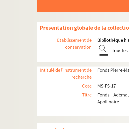
Guillaume Apollinaire
Œuvres
Présentation globale de la collecti
Correspondance
Etablissement de
Bibliothèque his
Biographie
conservation
Tous les
Portraits
Etudes
Intitulé de l'instrument de
Fonds Pierre-M
Documents en vente
recherche
Célébration et rayonnement
Cote
MS-FS-17
4-MS-FS-17-1363. Amis de Guillaume Apo
Titre
Fonds Adéma, 
Société des Amis de Guillaume Apolli
Apollinaire
Anniversaires de sa mort
Centenaire de sa naissance (1980)
Conférences