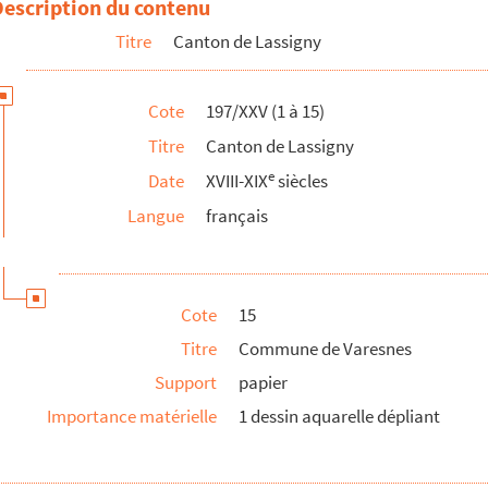
Description du contenu
Titre
Canton de Lassigny
Cote
197/XXV (1 à 15)
Titre
Canton de Lassigny
 Compiègne-Nord)
e
Date
XVIII-XIX
siècles
Langue
français
ye et de Canny-sur-Matz
Cote
15
Titre
Commune de Varesnes
Support
papier
Importance matérielle
1 dessin aquarelle dépliant