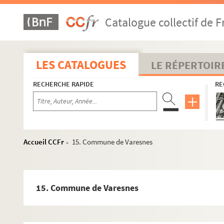
Catalogue collectif de F
LES CATALOGUES
LE RÉPERTOIR
RECHERCHE RAPIDE
RE
Accueil CCFr
15. Commune de Varesnes
Botanique
>
Sciences
Géologie et hydrologie
15. Commune de Varesnes
Mycologie
Médailles et monnaies
Métiers