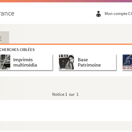
rance
Mon compte C
E
CHERCHES CIBLÉES
Imprimés
Base
multimédia
Patrimoine
Notice
1 sur 1