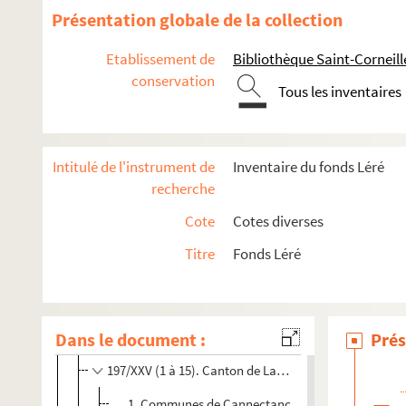
Présentation globale de la collection
Histoire
Histoire et description de la région
Etablissement de
Bibliothèque Saint-Corneil
conservation
Compiègne
Tous les inventaires
Forêt de Compiègne
Canton de Compiègne
Intitulé de l'instrument de
Inventaire du fonds Léré
Pierrefonds
recherche
Canton de Ressons
Cote
Cotes diverses
Canton de Ribécourt
Arrondissement de Senlis
Titre
Fonds Léré
Canton d'Attichy
Canton d'Estrées-Saint-Denis
Dans le document :
Canton de Lassigny
Prés
197/XXV (1 à 15). Canton de Lassigny
1. Communes de Cannectancourt, d'Evricourt et d