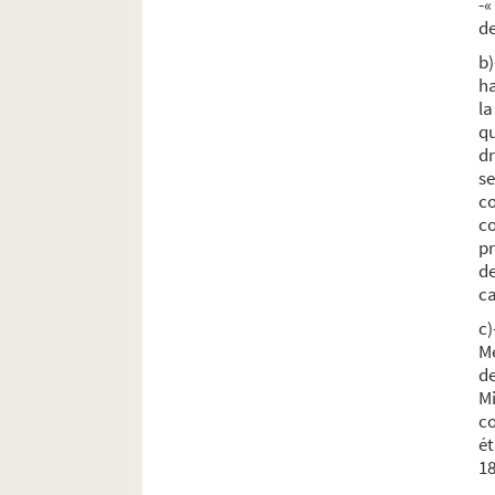
-«
de
b
ha
l
q
dr
s
c
c
p
de
ca
c
M
de
Mi
c
é
18