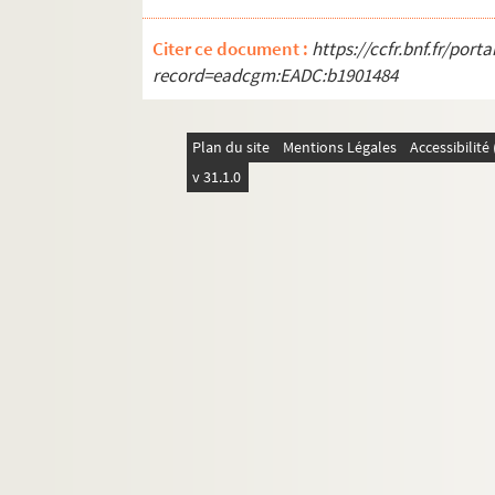
Citer ce document :
https://ccfr.bnf.fr/por
record=eadcgm:EADC:b1901484
Plan du site
Mentions Légales
Accessibilit
v 31.1.0