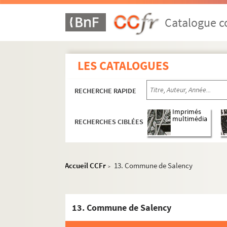
Catalogue co
LES CATALOGUES
RECHERCHE RAPIDE
Imprimés
multimédia
RECHERCHES CIBLÉES
Accueil CCFr
13. Commune de Salency
>
Botanique
Sciences
Géologie et hydrologie
13. Commune de Salency
Mycologie