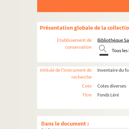
Médailles et monnaies
Métiers
Histoire
Présentation globale de la collecti
Histoire et description de la région
Etablissement de
Bibliothèque Sa
Compiègne
conservation
Tous les
Forêt de Compiègne
Canton de Compiègne
Pierrefonds
Intitulé de l'instrument de
Inventaire du f
recherche
Canton de Ressons
Cote
Cotes diverses
Canton de Ribécourt
Titre
Fonds Léré
Arrondissement de Senlis
Canton d'Attichy
Canton d'Estrées-Saint-Denis
Dans le document :
Canton de Lassigny