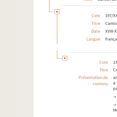
Cote
197/XX
Titre
Canto
Date
XVIII-X
Langue
frança
Cote
1
Titre
C
Présentation du
a)
à
contenu
pa
-«
-
Mé