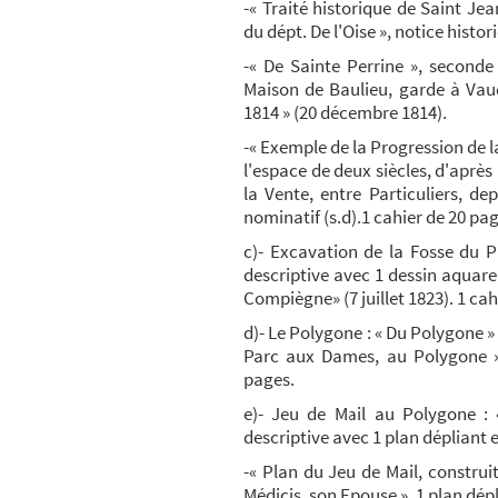
-« Traité historique de Saint Je
du dépt. De l'Oise », notice histor
-« De Sainte Perrine », seconde 
Maison de Baulieu, garde à Va
1814 » (20 décembre 1814).
ard, Liancourt, Maignelay-Montigny, Ressons-sur...
-« Exemple de la Progression de l
l'espace de deux siècles, d'après 
la Vente, entre Particuliers, d
nominatif (s.d).1 cahier de 20 pag
c)- Excavation de la Fosse du P
départements d'Ile-de-France
descriptive avec 1 dessin aquarell
Compiègne» (7 juillet 1823). 1 cah
d)- Le Polygone : « Du Polygone » 
Parc aux Dames, au Polygone », 
pages.
e)- Jeu de Mail au Polygone : 
descriptive avec 1 plan dépliant et
-« Plan du Jeu de Mail, construi
Médicis, son Epouse », 1 plan dépl