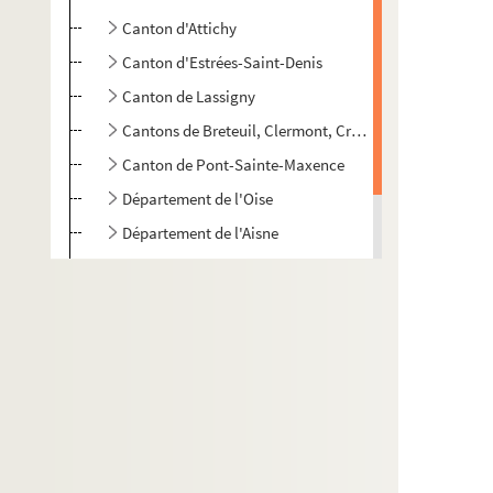
Canton d'Attichy
Canton d'Estrées-Saint-Denis
Canton de Lassigny
Cantons de Breteuil, Clermont, Crépy-en-Valois, Guisc
Canton de Pont-Sainte-Maxence
Département de l'Oise
Département de l'Aisne
Département de l'Aisne, de la Somme, de la Marne et 
Documents personnels
Plans et dessins