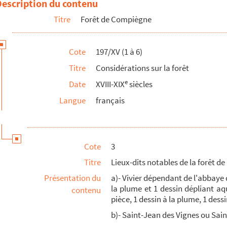
Description du contenu
Titre
Forêt de Compiègne
val).
Cote
197/XV (1 à 6)
ègne
Titre
Considérations sur la forêt
e
Date
XVIII-XIX
siècles
t
Langue
français
s
ompiègne
Cote
3
Titre
Lieux-dits notables de la forêt d
Présentation du
a)- Vivier dépendant de l'abbaye d
la plume et 1 dessin dépliant aqu
contenu
pièce, 1 dessin à la plume, 1 dess
b)- Saint-Jean des Vignes ou Sain