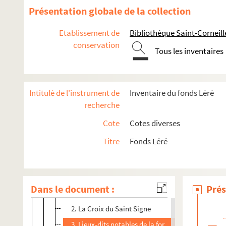
Présentation globale de la collection
Sciences
Géologie et hydrologie
Etablissement de
Bibliothèque Saint-Corneil
Mycologie
conservation
Tous les inventaires
Médailles et monnaies
Métiers
Histoire
Intitulé de l'instrument de
Inventaire du fonds Léré
recherche
Histoire et description de la région
Cote
Cotes diverses
Compiègne
Forêt de Compiègne
Titre
Fonds Léré
197/XIV (1 à 20). Forêt de Compiègne
197/XV (1 à 6). Considérations sur la forêt
Dans le document :
Prés
1. Forêt de Compiègne
2. La Croix du Saint Signe
3. Lieux-dits notables de la forêt de Compiègne.