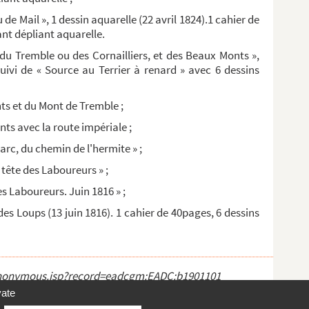
u de Mail », 1 dessin aquarelle (22 avril 1824).1 cahier de
ant dépliant aquarelle.
du Tremble ou des Cornailliers, et des Beaux Monts »,
uivi de « Source au Terrier à renard » avec 6 dessins
ts et du Mont de Tremble ;
ts avec la route impériale ;
rc, du chemin de l'hermite » ;
 tête des Laboureurs » ;
es Laboureurs. Juin 1816 » ;
des Loups (13 juin 1816). 1 cahier de 40pages, 6 dessins
ct_anonymous.jsp?record=eadcgm:EADC:b1901101
vate