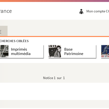
rance
Mon compte C
E
CHERCHES CIBLÉES
Imprimés
Base
multimédia
Patrimoine
Notice
1 sur 1