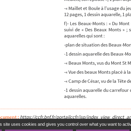
-« Maillet et Boule à l'usage du je
12 pages, 1 dessin aquarelle, 1 pl
f)- Les Beaux-Monts : « Du Mont 
suivi de « Des Beaux Monts » ; s
aquarelles qui sont :
-plan de situation des Beaux-Mon
-1 dessin aquarelle des Beaux-Mon
-« Beaux Monts, vus du Mont St Ma
-« Vue des beaux Monts placé à la
-« Camp de César, vu de la Tête d
-1 dessin aquarelle du carrefour 
aquarelles.
ocument :
https://ccfr.bnf.fr/portailccfr/jsp/index_view_dire
s site uses cookies and gives you control over what you want to acti