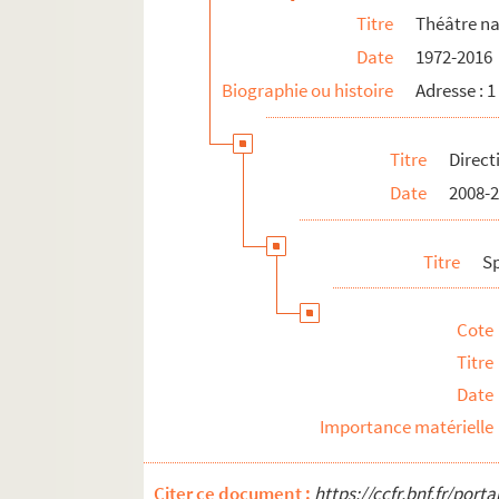
Titre
Théâtre na
Date
1972-2016
Biographie ou histoire
Adresse : 
Titre
Direct
Date
2008-
Titre
S
Cote
Titre
Date
Importance matérielle
Citer ce document :
https://ccfr.bnf.fr/por