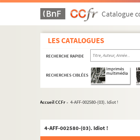
Catalogue co
LES CATALOGUES
RECHERCHE RAPIDE
Imprimés
multimédia
RECHERCHES CIBLÉES
Accueil CCFr
4-AFF-002580-(03). Idiot !
>
4-AFF-002580-(03). Idiot !
16e arrondissement