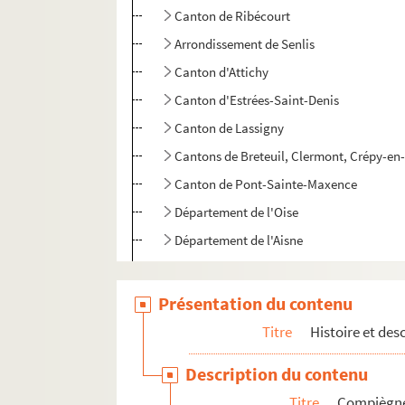
Canton de Ribécourt
Arrondissement de Senlis
Canton d'Attichy
Canton d'Estrées-Saint-Denis
Canton de Lassigny
Cantons de Breteuil, Clermont, Crépy-en-
Canton de Pont-Sainte-Maxence
Département de l'Oise
Département de l'Aisne
Département de l'Aisne, de la Somme, de 
Présentation du contenu
Documents personnels
Plans et dessins
Titre
Histoire et des
Description du contenu
Titre
Compiègn