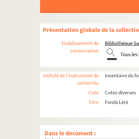
Botanique
Présentation globale de la collecti
Sciences
Géologie et hydrologie
Etablissement de
Bibliothèque Sa
conservation
Mycologie
Tous les
Médailles et monnaies
Métiers
Intitulé de l'instrument de
Inventaire du f
Histoire
recherche
Histoire et description de la région
Cote
Cotes diverses
Compiègne
Titre
Fonds Léré
Histoire et traditions de Compiègne
Eglises et couvents de Compiègne
Dans le document :
197/XI (1 à 8). Eglise Saint-Jac