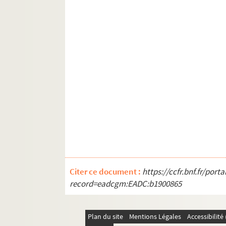
Citer ce document :
https://ccfr.bnf.fr/por
record=eadcgm:EADC:b1900865
Plan du site
Mentions Légales
Accessibilit