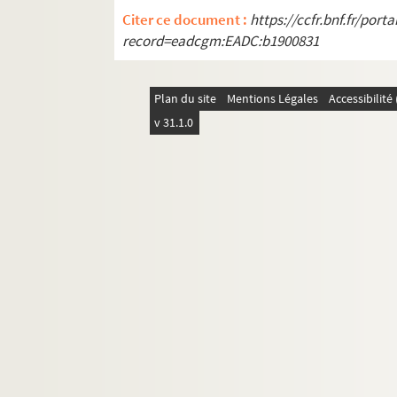
Citer ce document :
https://ccfr.bnf.fr/por
record=eadcgm:EADC:b1900831
Plan du site
Mentions Légales
Accessibilit
v 31.1.0