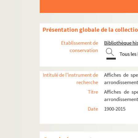
Musée Dapper
Musée national des arts asiatiques - Gui
Musée national des arts et traditions pop
Présentation globale de la collecti
Orangerie du parc de Bagatelle
Salle d'Iéna
Etablissement de
Bibliothèque his
conservation
Théâtre national de Chaillot
Tous les
Direction Pierre Aldebert
Direction Jean Vilar
Intitulé de l'instrument de
Affiches de spe
Direction Georges Wilson
recherche
arrondissemen
Direction Jack Lang
Titre
Affiches de sp
arrondissemen
Direction André-Louis Perinetti
Date
1900-2015
Direction Antoine Vitez
Direction Jérôme Savary
Direction Ariel Goldenberg