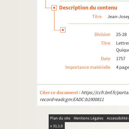
Description du contenu
Titre
Jean-Jose
Division
25-28
Titre
Lettr
Quique
Date
1757
Importance matérielle
4 pag
Citer ce document :
https://ccfr.bnf.fr/por
record=eadcgm:EADC:b1900811
Plan du site
Mentions Légales
Accessibilit
v 31.1.0