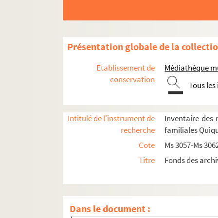
Présentation globale de la collecti
Etablissement de
Médiathèque mu
conservation
Tous les
Ms 3057. Offices des fêtes liturgiques : chant en
Ms 3058. L’astronomie de Pierre de Quiqueran 
Intitulé de l'instrument de
Inventaire des 
recherche
familiales Quiq
Ms 3059. Mariage de Paul Antoine de Quiquera
Cote
Ms 3057-Ms 306
Ms 3060. Documents relatifs à la famille de 
Titre
Fonds des archi
Ms 3061. Documents relatifs à la sixième branch
1. « Mémoire pour la généalogie de la Maison
2. Contrat de mariage entre Balthazar de Quiq
Dans le document :
3. Conseil municipal de la ville d’Arles, 15