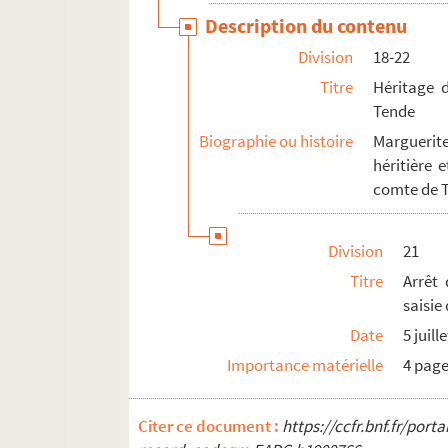
Description du contenu
Division
18-22
Titre
Héritage d
Tende
Biographie ou histoire
Marguerit
héritière 
comte de T
Division
21
Titre
Arrêt
saisie
Date
5 juill
Importance matérielle
4 pag
Citer ce document :
https://ccfr.bnf.fr/por