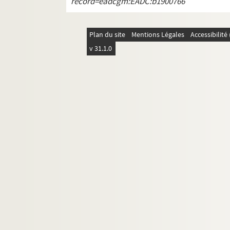
record=eadcgm:EADC:b1900766
Plan du site
Mentions Légales
Accessibilit
v 31.1.0