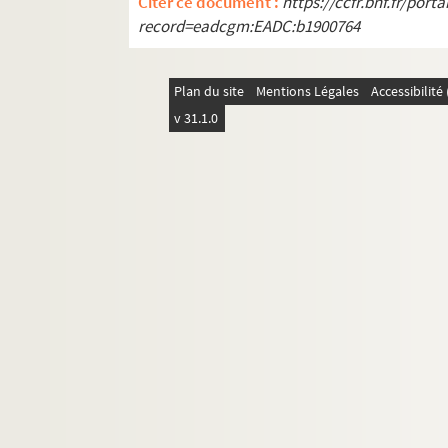
Citer ce document :
https://ccfr.bnf.fr/por
record=eadcgm:EADC:b1900764
Plan du site
Mentions Légales
Accessibilit
v 31.1.0