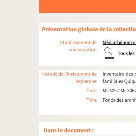
Présentation globale de la collecti
Etablissement de
Médiathèque mu
conservation
Tous les
Intitulé de l'instrument de
Inventaire des 
recherche
familiales Quiq
Cote
Ms 3057-Ms 306
Ms 3057. Offices des fêtes liturgiques : chant en
Titre
Fonds des archi
Ms 3058. L’astronomie de Pierre de Quiqueran 
Ms 3059. Mariage de Paul Antoine de Quiquera
Ms 3060. Documents relatifs à la famille de 
Dans le document :
Ms 3061. Documents relatifs à la sixième branch