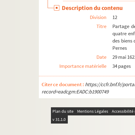
Description du contenu
Division
12
Titre
Partage de
quatre enf
des biens 
Pernes
Date
29 mai 162
Importance matérielle
34 pages
Citer ce document :
https://ccfr.bnf.fr/por
record=eadcgm:EADC:b1900749
Plan du site
Mentions Légales
Accessibilit
v 31.1.0