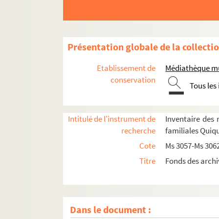
Présentation globale de la collecti
Etablissement de
Médiathèque mu
conservation
Tous les
Intitulé de l'instrument de
Inventaire des 
recherche
familiales Quiq
Cote
Ms 3057-Ms 306
Ms 3057. Offices des fêtes liturgiques : chant en
Titre
Fonds des archi
Ms 3058. L’astronomie de Pierre de Quiqueran 
Ms 3059. Mariage de Paul Antoine de Quiquera
Ms 3060. Documents relatifs à la famille de 
Dans le document :
Ms 3061. Documents relatifs à la sixième branch