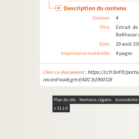
Description du contenu
Division
4
Titre
Extrait de
Balthazar e
Date
29 août 15
Importance matérielle
4 pages
Citer ce document :
https://ccfr.bnf.fr/por
record=eadcgm:EADC:b1900728
Plan du site
Mentions Légales
Accessibilit
v 31.1.0