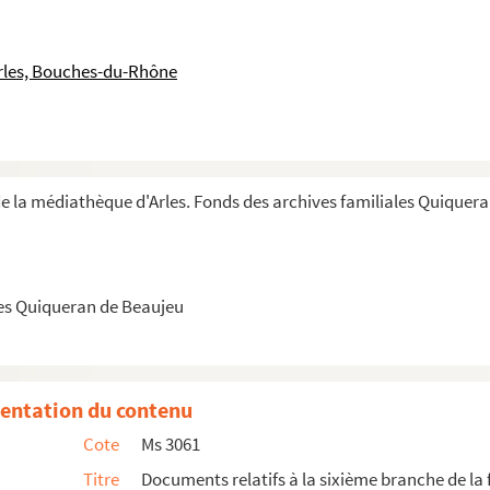
rles, Bouches-du-Rhône
e la médiathèque d'Arles. Fonds des archives familiales Quiquer
les Quiqueran de Beaujeu
d’Arles avec Louise de Portes de Nîmes et dispense d...
Beaujeu.
entation du contenu
e
Cote
Ms 3061
 qui m’a été remis par M. l’Aîné Bonioti de Pe...
Titre
Documents relatifs à la sixième branche de la 