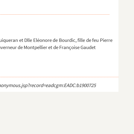
queran et Dlle Eléonore de Bourdic, fille de feu Pierre
ouverneur de Montpellier et de Françoise Gaudet
ct_anonymous.jsp?record=eadcgm:EADC:b1900725