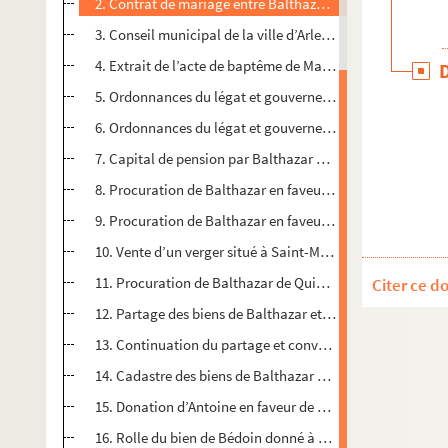
2. Contrat de mariage entre Balthazar de Quiqueran et Dlle 
3. Conseil municipal de la ville d’Arles, 1593, présidé pa
4. Extrait de l’acte de baptême de Marguerite de Quiqueran,
5. Ordonnances du légat et gouverneur d’Avignon Charles d
6. Ordonnances du légat et gouverneur d’Avignon Charles d
7. Capital de pension par Balthazar de Ventabren, en qu
8. Procuration de Balthazar en faveur de son fils Antoine,
9. Procuration de Balthazar en faveur de son fils Antoine,
10. Vente d’un verger situé à Saint-Marcelin par Antoine
11. Procuration de Balthazar de Quiqueran en faveur de so
Citer ce d
12. Partage des biens de Balthazar et Marguerite de Filleul
13. Continuation du partage et convention entre Antoine 
14. Cadastre des biens de Balthazar situés à Pernes
15. Donation d’Antoine en faveur de sa sœur Marguerite
16. Rolle du bien de Bédoin donné à Mlle Marguerite de 