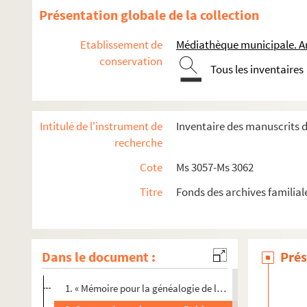
Présentation globale de la collection
Etablissement de
Médiathèque municipale. A
conservation
Tous les inventaires
Intitulé de l'instrument de
Inventaire des manuscrits d
recherche
Cote
Ms 3057-Ms 3062
Ms 3057. Offices des fêtes liturgiques : chant en grégorien
Titre
Fonds des archives familia
Ms 3058. L’astronomie de Pierre de Quiqueran de Beaujeu
Ms 3059. Mariage de Paul Antoine de Quiqueran de Beaujeu 
Ms 3060. Documents relatifs à la famille de Quiqueran de 
Dans le document :
Prés
Ms 3061. Documents relatifs à la sixième branche de la famill
1. « Mémoire pour la généalogie de la Maison de Quiqueran