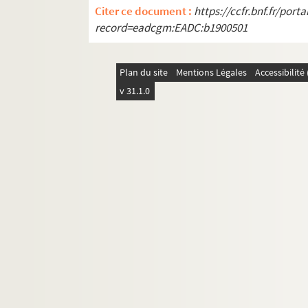
4-AFF-002544-(204). Mado la ga
Citer ce document :
https://ccfr.bnf.fr/por
4-AFF-002544-(205). Le malade i
record=eadcgm:EADC:b1900501
4-AFF-002544-(206). Un malente
4-AFF-002544-(208). Les mangeur
Plan du site
Mentions Légales
Accessibilit
4-AFF-002544-(209). Marco Polo. 
v 31.1.0
4-AFF-002544-(210). Le mariage 
4-AFF-002544-(211). Le mariage 
4-AFF-002544-(212). Mathieu Ro
4-AFF-002544-(213). Matthieu(x)
4-AFF-002544-(365). Mazout et Ne
4-AFF-002544-(214). Le médecin (
4-AFF-002544-(215). La mégère à
4-AFF-002544-(216). Méfiez-vous 
4-AFF-002544-(217). Mélinda et 
4-AFF-002544-(218). Mélite