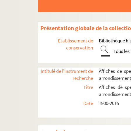
4-AFF-002544-(145). Les funambu
4-AFF-002544-(146). Les funéraille
4-AFF-002544-(147). La fureur d'
Présentation globale de la collecti
4-AFF-002544-(148). Gabriel. Ch
Etablissement de
Bibliothèque his
4-AFF-002544-(149). Gaston moin
conservation
Tous les
4-AFF-002544-(151). Gens du pay
4-AFF-002544-(152). Gérard Morel
Intitulé de l'instrument de
Affiches de spe
4-AFF-002544-(153). Grand-peur e
recherche
arrondissemen
4-AFF-002544-(154). The Great Z
Titre
Affiches de sp
4-AFF-002544-(155). Grec cherch
arrondissemen
4-AFF-002544-(156). Grève du se
Date
1900-2015
4-AFF-002544-(157). Guantanam
4-AFF-002544-(158). Gulliver's Tr
4-AFF-002544-(159). Haïm à la lu