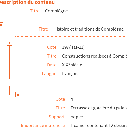
Description du contenu
(suite 2)
Titre
Compiègne
ompiègne (emplacement des anciens remparts).
Titre
Histoire et traditions de Compiègne
piègne.
M. Poulain de la Bigne.
Cote
197/II (1-11)
té de M. de Seroux (aujourd'hui Musée Vivenel).
Titre
Constructions réalisées à Comp
e
Date
XIX
siècle
Langue
français
Cote
4
Titre
Terrasse et glacière du pala
.
Support
papier
le de Compiègne
Importance matérielle
1 cahier contenant 12 dessin