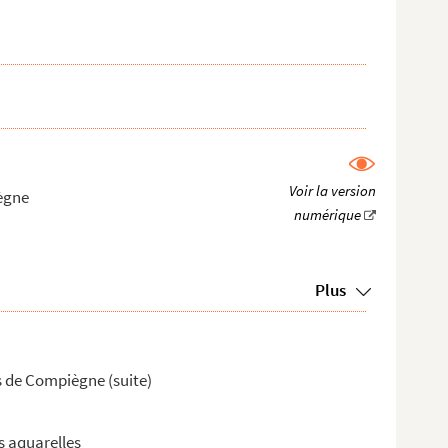
iègne
Plus
is de Compiègne (suite)
s aquarelles