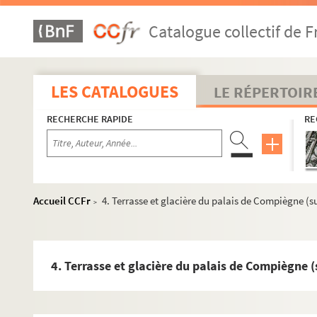
Catalogue collectif de F
LES CATALOGUES
Botanique
LE RÉPERTOIR
Sciences
RECHERCHE RAPIDE
RE
Géologie et hydrologie
Mycologie
Médailles et monnaies
Métiers
Accueil CCFr
4. Terrasse et glacière du palais de Compiègne (su
>
Histoire
Histoire et description de la région
4. Terrasse et glacière du palais de Compiègne (
Compiègne
Histoire et traditions de Compiègne