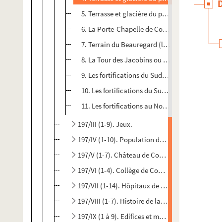
5. Terrasse et glacière du palais de Compiègne 
6. La Porte-Chapelle de Compiègne
7. Terrain du Beauregard (les Jacobins) à C
8. La Tour des Jacobins ou Grosse Tour à Com
9. Les fortifications du Sud-est et terrasse de 
10. Les fortifications du Sud-ouest, et proprié
11. Les fortifications au Nord-Ouest
197/III (1-9). Jeux.
197/IV (1-10). Population de Compiègne.
197/V (1-7). Château de Compiègne.
197/VI (1-4). Collège de Compiègne.
197/VII (1-14). Hôpitaux de Compiègne
197/VIII (1-7). Histoire de la ville de Compiègne
197/IX (1 à 9). Edifices et monuments de la vil