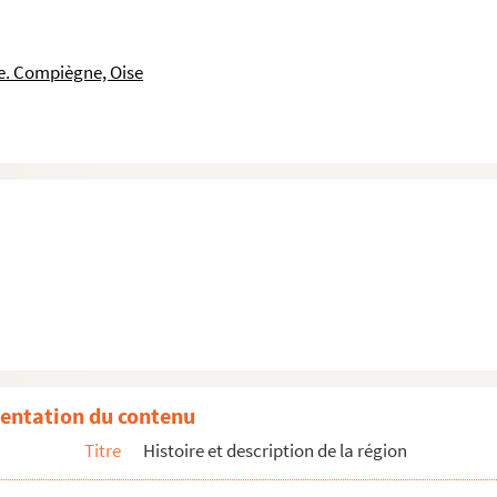
es bois, construction des bateaux.
s rois de France à Compiègne, par J.-A.-F. Léré
le. Compiègne, Oise
.-A.-F. Léré. 1813
s de Le Brun des Charmettes et d'autres ouvrages
ntoine Charpentier, Paris, Piget, 1647
ourt, Paris, Moreau, 1698, par J.-A.-F. Léré ; incompl...
re
e Compiègne. 1
partie contenant l'histoire profane et séculiè...
e
1824 et 1832.
entation du contenu
Titre
Histoire et description de la région
e
 (suite)