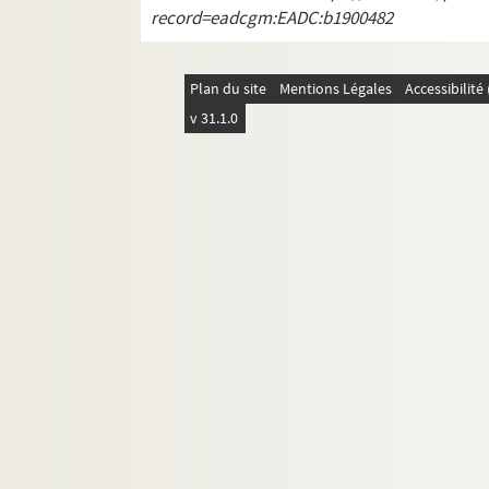
4-AFF-002544-(202). Madame R
record=eadcgm:EADC:b1900482
4-AFF-002544-(203). Madame Ra
4-AFF-002544-(204). Mado la ga
Plan du site
Mentions Légales
Accessibilit
4-AFF-002544-(205). Le malade i
v 31.1.0
4-AFF-002544-(206). Un malente
4-AFF-002544-(208). Les mangeur
4-AFF-002544-(209). Marco Polo. 
4-AFF-002544-(210). Le mariage 
4-AFF-002544-(211). Le mariage 
4-AFF-002544-(212). Mathieu Ro
4-AFF-002544-(213). Matthieu(x)
4-AFF-002544-(365). Mazout et Ne
4-AFF-002544-(214). Le médecin (
4-AFF-002544-(215). La mégère à
4-AFF-002544-(216). Méfiez-vous 