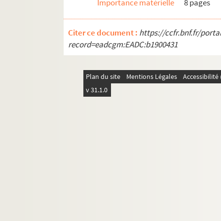
Importance matérielle
8 pages
Citer ce document :
https://ccfr.bnf.fr/por
record=eadcgm:EADC:b1900431
Plan du site
Mentions Légales
Accessibilit
v 31.1.0