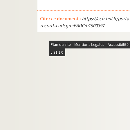
Citer ce document :
https://ccfr.bnf.fr/por
record=eadcgm:EADC:b1900397
Plan du site
Mentions Légales
Accessibilit
v 31.1.0