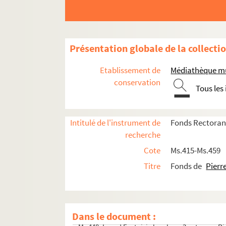
Ms.421. Pièces diverses sur Bayonne, les pirates
Ms.422. Au pays des basques. Les races maud
Ms.426. Peguesses et assaïs dou Pierrot de la Ha
Présentation globale de la collecti
MS.423. Au pays des basques : la danse, la musi
Etablissement de
Médiathèque mu
MS.424. Pelote
conservation
Ms.425. Au pays des Basques. Moeurs, coutumes
Tous les
Ms.431. La "Pamperruque". Danse bayonnaise
Ms.436. Chansons en basque et poèsies gasc
Intitulé de l'instrument de
Fonds Rectora
Ms.437. Chansons basques
recherche
Ms.439. Chansons basques. Du n°1 au n°219.
Cote
Ms.415-Ms.459
Ms.440. Dantza jauntziak
Titre
Fonds de
Pierr
Ms.444. La chanson basque. Du n°220 au n°338.
Ms.446. Loup! Fantaisie locale en 3 actes par P
Ms.447. Loup! Revue bayonnaise en 3 actes et u
Dans le document :