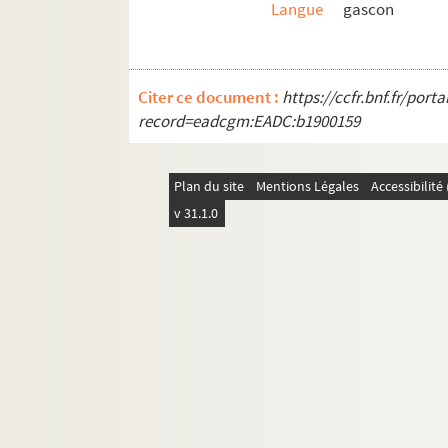
Langue
gascon
Citer ce document :
https://ccfr.bnf.fr/por
record=eadcgm:EADC:b1900159
Plan du site
Mentions Légales
Accessibilit
v 31.1.0