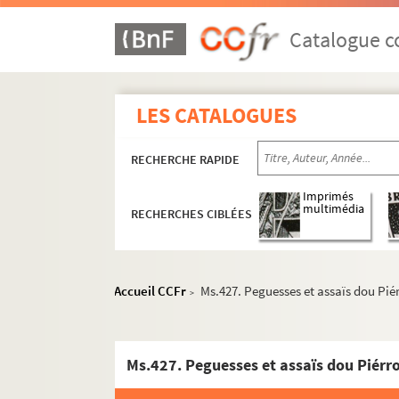
Catalogue co
LES CATALOGUES
RECHERCHE RAPIDE
Imprimés
multimédia
RECHERCHES CIBLÉES
MS.417. P. Rectoran. Au pays des Basques. L
Ms.428. Loup ! Revue bayonnaise en trois actes.
Ms. 415. Le gascon maritime de Bayonne et de sa
Accueil CCFr
Ms.427. Peguesses et assaïs dou Piér
>
Ms.416. Le gascon de Bayonne. Suite
MS.418. P. Rectoran. Au pays des basques. Sorce
Ms.419. P. Rectoran. Au pays des Basques. Sorcel
Ms.427. Peguesses et assaïs dou Piérro
Ms.420. Pièces diverses sur la sorcellerie au