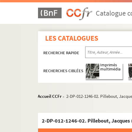
Catalogue co
LES CATALOGUES
RECHERCHE RAPIDE
Imprimés
multimédia
RECHERCHES CIBLÉES
Accueil CCFr
2-DP-012-1246-02. Pillebout, Jacqu
>
e
e
e
2-DP-012-1246-02. Pillebout, Jacques 
Carrés 1103 à 1122. 11
, 12
et 20
arrondisse
e
e
Carrés 1123 à 1142. 12
et 20
arrondissement