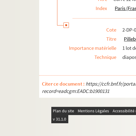
Index
Paris (Fra
Cote
2-DP-
Titre
Pille
Importance matérielle
1 lot 
Technique
diapos
Citer ce document :
https://ccfr.bnf.fr/por
record=eadcgm:EADC:b1900131
Plan du site
Mentions Légales
Accessibilit
v 31.1.0