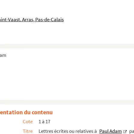
 par "Bi-By"
 par "Ca-Ci"
int-Vaast. Arras, Pas-de-Calais
 par "Cl-Cu"
 par "D"
 par "E" ou "F"
par la lettre "G"
dam
r les lettres "H" , "I" ,"J" ou "K"
 par la lettre "L"
nt par "Ma"
nt par "Me-Mu"
t par "N" à "Q"
entation du contenu
t par la lettre "R"
Cote
1 à 17
ant par "S" ou "T"
Titre
Lettres écrites ou relatives à
Paul Adam
pa
ar "U" à "Y"