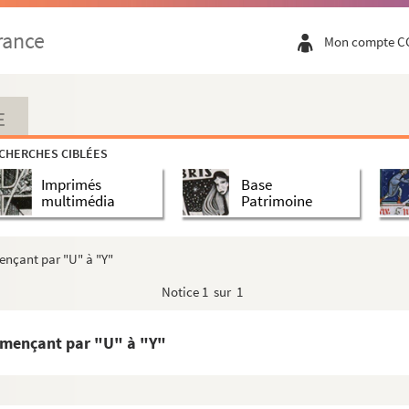
rance
Mon compte C
E
CHERCHES CIBLÉES
Imprimés
Base
multimédia
Patrimoine
ençant par "U" à "Y"
Notice
1 sur 1
habétique de signataires
ommençant par "U" à "Y"
 par "A"
t par "Ba-Bé"