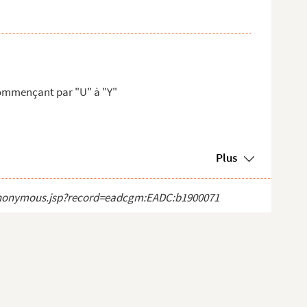
commençant par "U" à "Y"
Plus
ct_anonymous.jsp?record=eadcgm:EADC:b1900071