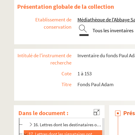
3. Lettres dont les signataires ont un nom commencent
Présentation globale de la collection
4. Lettres dont les signataires ont un nom commençant
Etablissement de
Médiathèque de l'Abbaye Sa
5. Lettres dont les signataires ont un nom commençant
conservation
Tous les inventaires
6. Lettres dont les signataires ont un nom commençant
7. Lettres dont les signataires ont un nom commençant
8. Lettres dont les signataires ont un nom commençant 
Intitulé de l'instrument de
Inventaire du fonds Paul A
9. Lettres dont les signataires ont un nom commençant pa
recherche
10. Lettres dont les signataires ont un nom commençant
Cote
1 à 153
11. Lettres dont les signataires ont un nom commença
Titre
Fonds Paul Adam
12. Lettres de Camille Mauclair
13. Lettres dont les signataires ont un nom commença
14. Lettres dont les signataires ont un nom commençan
Dans le document :
Prés
15. Lettres dont les signataires ont un noms commençan
16. Lettres dont les destinataires ont un nom commenç
17. Lettres dont les signataires ont un nom commençant p