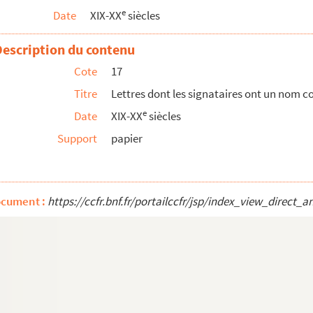
e
Date
XIX-XX
siècles
Description du contenu
Cote
17
Titre
Lettres dont les signataires ont un nom 
e
Date
XIX-XX
siècles
Support
papier
ocument :
https://ccfr.bnf.fr/portailccfr/jsp/index_view_dire