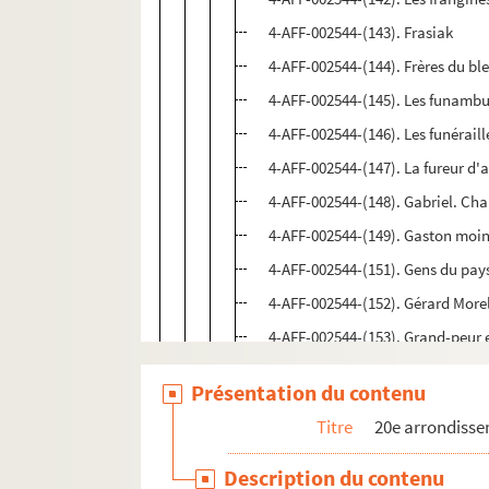
4-AFF-002544-(143). Frasiak
4-AFF-002544-(144). Frères du bl
4-AFF-002544-(145). Les funambu
4-AFF-002544-(146). Les funéraille
4-AFF-002544-(147). La fureur d'
4-AFF-002544-(148). Gabriel. Ch
4-AFF-002544-(149). Gaston moin
4-AFF-002544-(151). Gens du pay
4-AFF-002544-(152). Gérard Morel
4-AFF-002544-(153). Grand-peur e
4-AFF-002544-(154). The Great Z
Présentation du contenu
4-AFF-002544-(155). Grec cherch
Titre
20e arrondiss
4-AFF-002544-(156). Grève du se
4-AFF-002544-(157). Guantanam
Description du contenu