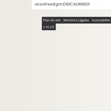
4-AFF-002544-(172). L'inaccessib
record=eadcgm:EADC:b1900029
4-AFF-002544-(173). L'île du doc
4-AFF-002544-(174). Index
Plan du site
Mentions Légales
Accessibilit
4-AFF-002544-(175). L'ingénu..
v 31.1.0
4-AFF-002544-(176). Les instants 
4-AFF-002544-(177). L'interventi
4-AFF-002544-(178). Ivresse tang
4-AFF-002544-(179). J'ai 20 ans
4-AFF-002544-(180). La jalousie 
4-AFF-002544-(181). Janus. La dua
4-AFF-002544-(182). Le jardin du 
4-AFF-002544-(183). Le jaseur bo
4-AFF-002544-(184). Jean-Claude 
4-AFF-002544-(185). Je ne sais qu
4-AFF-002544-(186). Je t'aime, tu