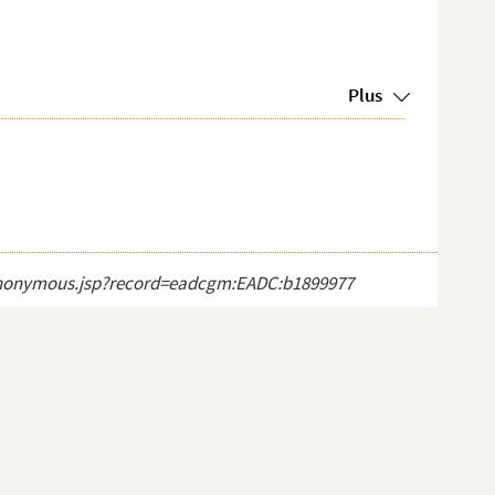
Plus
ct_anonymous.jsp?record=eadcgm:EADC:b1899977