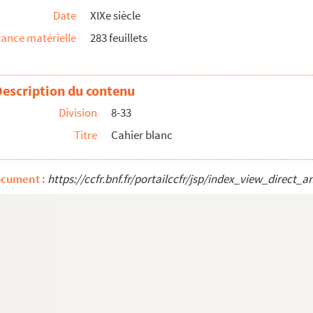
Date
XIXe siècle
ance matérielle
283 feuillets
is de Arelate
Description du contenu
Division
8-33
Titre
Cahier blanc
s de Tarascon et Arles
ocument :
https://ccfr.bnf.fr/portailccfr/jsp/index_view_dire
es