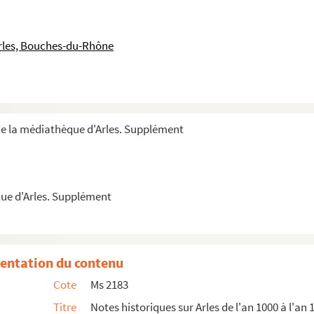
rles, Bouches-du-Rhône
de la médiathèque d'Arles. Supplément
ue d'Arles. Supplément
s)
de Mr. de Rigaud, (d'Avignon)
entation du contenu
n particulier : liste des viguiers et consul...
Cote
Ms 2183
Titre
Notes historiques sur Arles de l'an 1000 à l'an 1