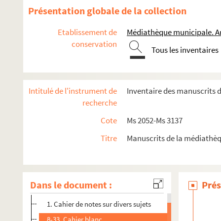
Présentation globale de la collection
Etablissement de
Médiathèque municipale. A
conservation
Tous les inventaires
Intitulé de l'instrument de
Inventaire des manuscrits 
recherche
Cote
Ms 2052-Ms 3137
Ms 2052. Servan. La Bouilladisse (B.d.R.). Monographie
Titre
Manuscrits de la médiathèq
Ms 2053. Odyle Rio. La Batellerie du Rhône et le merveilleux
Ms 2181. Copie des lettres envoyées par Noguier cadet (d'Arle
Ms 2182. Copies de lettres adressées par X, homme d'affaire 
Dans le document :
Prés
Ms 2183. Notes historiques sur Arles de l'an 1000 à l'an 1700. (E
1. Cahier de notes sur divers sujets
8-33. Cahier blanc