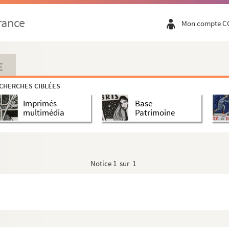
rance
Mon compte C
E
CHERCHES CIBLÉES
Imprimés
Base
multimédia
Patrimoine
Notice
1 sur 1