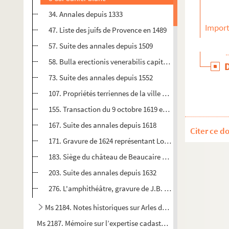
34. Annales depuis 1333
Import
47. Liste des juifs de Provence en 1489
57. Suite des annales depuis 1509
58. Bulla erectionis venerabilis capituli N. Dominae major
73. Suite des annales depuis 1552
107. Propriétés terriennes de la ville en 1598
155. Transaction du 9 octobre 1619 entre les communauté
167. Suite des annales depuis 1618
Citer ce d
171. Gravure de 1624 représentant Louis XIII entrant à Arl
183. Siège du château de Beaucaire en 1632
203. Suite des annales depuis 1632
276. L'amphithéâtre, gravure de J.B. Guibert
Ms 2184. Notes historiques sur Arles de 1701 à 1787
Ms 2187. Mémoire sur l’expertise cadastrale de la ville d’Arles