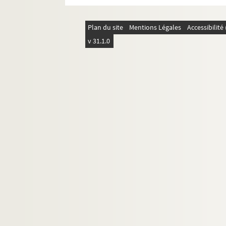
4-AFF-002544-(140). La folle jou
4-AFF-002544-(141). Les fourberi
Plan du site
Mentions Légales
Accessibilit
4-AFF-002544-(342). François Gail
v 31.1.0
4-AFF-002544-(142). Les frangine
4-AFF-002544-(143). Frasiak
4-AFF-002544-(144). Frères du bl
4-AFF-002544-(145). Les funambu
4-AFF-002544-(146). Les funéraille
4-AFF-002544-(147). La fureur d'
4-AFF-002544-(148). Gabriel. Ch
4-AFF-002544-(149). Gaston moin
4-AFF-002544-(151). Gens du pay
4-AFF-002544-(152). Gérard Morel
4-AFF-002544-(153). Grand-peur e
4-AFF-002544-(154). The Great Z