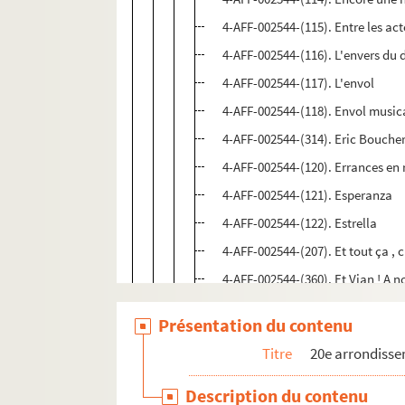
4-AFF-002544-(115). Entre les act
4-AFF-002544-(116). L'envers du 
4-AFF-002544-(117). L'envol
4-AFF-002544-(118). Envol musical
4-AFF-002544-(314). Eric Boucher
4-AFF-002544-(120). Errances en 
4-AFF-002544-(121). Esperanza
4-AFF-002544-(122). Estrella
4-AFF-002544-(207). Et tout ça ,
4-AFF-002544-(360). Et Vian ! A no
4-AFF-002544-(123). L'éveil du p
Présentation du contenu
4-AFF-002544-(385). Fabell. Tout
Titre
20e arrondiss
4-AFF-002544-(124). La fabrique
4-AFF-002544-(125). La fabrique à
Description du contenu