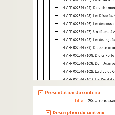
4-AFF-002544-(94). Derviche mo
4-AFF-002544-(95). Les Désaxés. 
4-AFF-002544-(96). Les dessous 
4-AFF-002544-(97). Un détenu à 
4-AFF-002544-(98). Les dézingués
4-AFF-002544-(99). Diabolus in 
4-AFF-002544-(100). Didier Porte 
4-AFF-002544-(103). Dom Juan ou 
4-AFF-002544-(102). La diva du C
4-AFF-002544-(101). Les Divala
4-AFF-002544-(104). Don Quichot
Présentation du contenu
4-AFF-002544-(106). Dorian Gray
Titre
20e arrondiss
4-AFF-002544-(333). Duarte. La v
4-AFF-002544-(107). La duchesse
Description du contenu