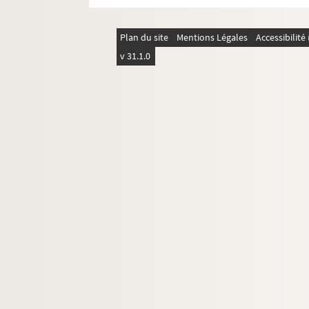
4-AFF-002544-(122). Estrella
4-AFF-002544-(207). Et tout ça ,
Plan du site
Mentions Légales
Accessibilit
4-AFF-002544-(360). Et Vian ! A no
v 31.1.0
4-AFF-002544-(123). L'éveil du p
4-AFF-002544-(385). Fabell. Tout
4-AFF-002544-(124). La fabrique
4-AFF-002544-(125). La fabrique à
4-AFF-002544-(126). Les facéties 
4-AFF-002544-(127). The Fall of 
4-AFF-002544-(128). La famille T
4-AFF-002544-(129). Les feluettes
4-AFF-002544-(130). Femmes libr
4-AFF-002544-(131). Ferré Ferrat 
4-AFF-002544-(132). Festival Le 
4-AFF-002544-(133). La fête à Chr