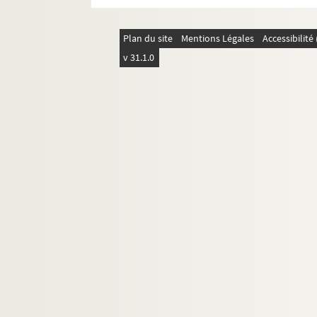
4-AFF-002544-(108). Duel
4-AFF-002544-(109). Duel. Opus 2
Plan du site
Mentions Légales
Accessibilit
4-AFF-002544-(110). Le duplicate
v 31.1.0
4-AFF-002544-(111). L'échange
4-AFF-002544-(336). Ego system.
4-AFF-002544-(113). L'Empire
4-AFF-002544-(114). Encore une h
4-AFF-002544-(115). Entre les act
4-AFF-002544-(116). L'envers du 
4-AFF-002544-(117). L'envol
4-AFF-002544-(118). Envol musical
4-AFF-002544-(314). Eric Boucher
4-AFF-002544-(120). Errances en 
4-AFF-002544-(121). Esperanza
4-AFF-002544-(122). Estrella