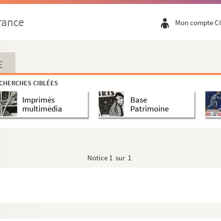
rance
Mon compte C
hante Barbara
E
CHERCHES CIBLÉES
 de dança
Imprimés
Base
multimédia
Patrimoine
Notice
1 sur 1
ur moi !
trebasses