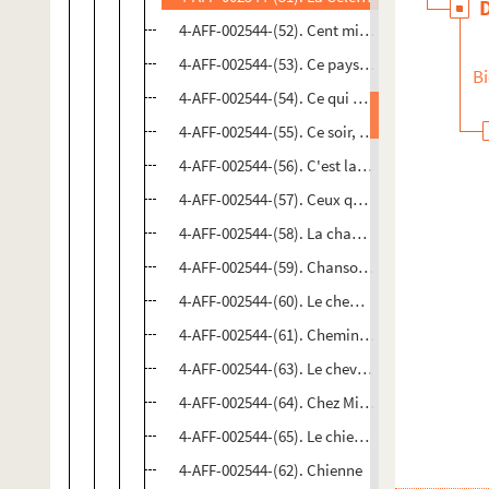
4-AFF-002544-(52). Cent miniatures
4-AFF-002544-(53). Ce pays qui s'appelle Tane
Bi
4-AFF-002544-(54). Ce qui arrive et ce qu'on a
4-AFF-002544-(55). Ce soir, il pleuvra des étoil
4-AFF-002544-(56). C'est la faute à Le Corbusie
4-AFF-002544-(57). Ceux qui boitent
4-AFF-002544-(58). La chanson de septembre
4-AFF-002544-(59). Chansons d'amour
4-AFF-002544-(60). Le chemin des passes dang
4-AFF-002544-(61). Chemins croisés
4-AFF-002544-(63). Le cheval qui se suicide par 
4-AFF-002544-(64). Chez Mimi
4-AFF-002544-(65). Le chien du prince
4-AFF-002544-(62). Chienne