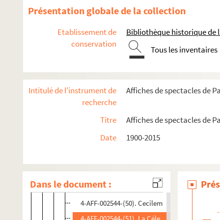
4-AFF-002544-(37). Bidules trucs
Présentation globale de la collection
4-AFF-002544-(38). Le bon gratin
Etablissement de
Bibliothèque historique de la
4-AFF-002544-(39). Le bonheur des dames
conservation
Tous les inventaires
4-AFF-002544-(40). Les bougres
4-AFF-002544-(41). Boulevard périphérique
4-AFF-002544-(42). Brigitte directeur d'agence
Intitulé de l'instrument de
Affiches de spectacles de Pa
4-AFF-002544-(43). Cabaret jaune citron
recherche
4-AFF-002544-(44). Cabaret socrate
Titre
Affiches de spectacles de Pa
4-AFF-002544-(45). Callas Nikoff
Date
1900-2015
4-AFF-002544-(46). Cambodge, me voici
4-AFF-002544-(47). Un caprice de Bonaparte
4-AFF-002544-(48). Les caprices de Marianne
Dans le document :
Prés
4-AFF-002544-(49). Ça travaille encore
4-AFF-002544-(50). Cecilem
4-AFF-002544-(51). La Célestine