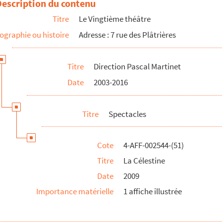
Description du contenu
Titre
Le Vingtième théâtre
ographie ou histoire
Adresse : 7 rue des Plâtrières
ttend
es
Titre
Direction Pascal Martinet
r
Date
2003-2016
Titre
Spectacles
ereuses
Cote
4-AFF-002544-(51)
Titre
La Célestine
le feu ; etc.
Date
2009
Importance matérielle
1 affiche illustrée