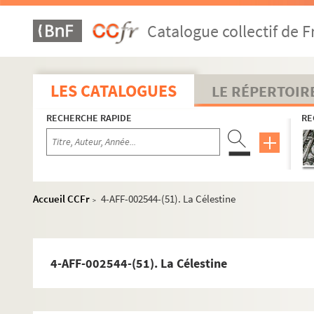
4-AFF-002544-(24). Le banquet d'Auteuil
Catalogue collectif de F
4-AFF-002544-(25). Barbarie une femme qui c
4-AFF-002544-(26). Le Barbier de Séville
4-AFF-002544-(27). Barricades
LES CATALOGUES
LE RÉPERTOIR
4-AFF-002544-(28). Le bateau pour Lipaïa
RECHERCHE RAPIDE
RE
4-AFF-002544-(251). La B'compagnie. O Canto
4-AFF-002544-(29). Bea Tristan
4-AFF-002544-(30). Beautiful Thing
4-AFF-002544-(31). Le bébé
Accueil CCFr
4-AFF-002544-(51). La Célestine
>
4-AFF-002544-(32). Before The Wall
4-AFF-002544-(33). Bellissimo
4-AFF-002544-(34). Bernard Joyet. Au temps po
4-AFF-002544-(51). La Célestine
4-AFF-002544-(35). Best of. L'orchestre de con
4-AFF-002544-(36). Best of(f) musicals