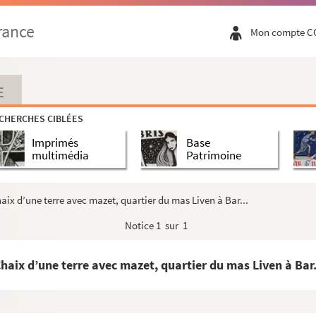
rance
Mon compte C
E
ngevialle
CHERCHES CIBLÉES
Imprimés
Base
toine Blandine juge de la jurisdiction consula...
multimédia
Patrimoine
e la chapellenie Notre-Dame fondée dans l’église Notre...
ix d’une terre avec mazet, quartier du mas Liven à Bar...
Notice
1 sur 1
les Simon d’une maison section D, île 35 rue Por...
haix d’une terre avec mazet, quartier du mas Liven à Bar.
oque de 15 lettres écrites par Henri-Louis-Miche...
ique de Joseph Dagand. Partition manuscrite