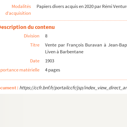
Modalités
Papiers divers acquis en 2020 par Rémi Venture 
ne terre à Barbentane
d’acquisition
Description du contenu
Division
8
Titre
Vente par François Buravan à Jean-Bapt
Liven à Barbentane
chiviste à Tarascon. Correspondance avec Jules Vé...
Date
1903
rchiviste à Tarascon. Correspondance diverse
portance matérielle
4 pages
al, médecin à Martigues à propos de la communauté de...
ocument :
https://ccfr.bnf.fr/portailccfr/jsp/index_view_dire
section de chaudronnerie de fer