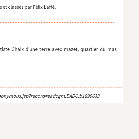
et classés par Félix Laffé.
iste Chaix d’une terre avec mazet, quartier du mas
ct_anonymous.jsp?record=eadcgm:EADC:b1899633