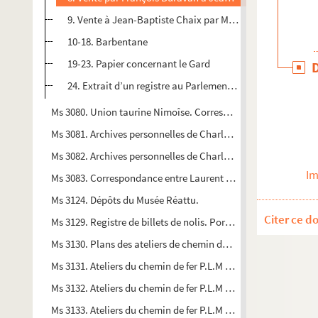
9. Vente à Jean-Baptiste Chaix par M. Henri Fontaine d’u
10-18. Barbentane
19-23. Papier concernant le Gard
24. Extrait d’un registre au Parlement de Toulouse
Ms 3080. Union taurine Nimoîse. Correspondance
Ms 3081. Archives personnelles de Charles Mourret notaire-ar
Ms 3082. Archives personnelles de Charles Mourret notaire-a
Im
Ms 3083. Correspondance entre Laurent Bonnemant et M. Vid
Ms 3124. Dépôts du Musée Réattu.
Citer ce d
Ms 3129. Registre de billets de nolis. Port d'Arles
Ms 3130. Plans des ateliers de chemin de fer P. L. M. d’Arles
Ms 3131. Ateliers du chemin de fer P.L.M d’Arles
Ms 3132. Ateliers du chemin de fer P.L.M d’Arles. Plans de la 
Ms 3133. Ateliers du chemin de fer P.L.M d’Arles