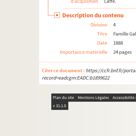
d’acquisition
Laffé.
Ms 3145. Livre des recettes et dépenses de l’égl
Description du contenu
Ms 3146. Documents concernant l’église Sainte-
Division
4
Ms 3147. Cahier des recettes et dépenses de la c
Titre
Famille G
Ms 3148. Règlements et instruction pour le pla
Date
1888
Ms 3149. Registres paroissiaux de l’église de Ra
Importance matérielle
24 pages
Ms 3150. Archives personnelles de l’artiste pein
Ms 3151. L’Art dans le Midi illustré : des origine
Citer ce document :
https://ccfr.bnf.fr/por
Ms 3152. Actes notariés concernant la famille B
record=eadcgm:EADC:b1899622
Ms 3153. Association des vidanges d'Arles
Plan du site
Mentions Légales
Accessibilit
v 31.1.0