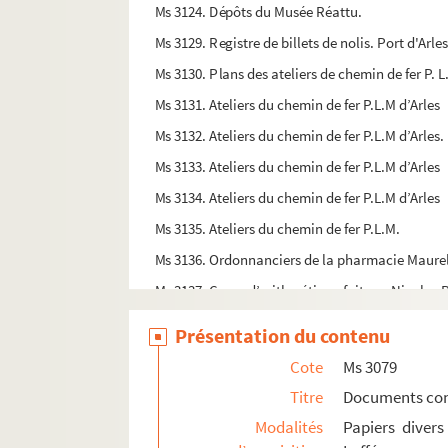
Ms 3124. Dépôts du Musée Réattu.
Ms 3129. Registre de billets de nolis. Port d'Arle
Ms 3130. Plans des ateliers de chemin de fer P. L.
Ms 3131. Ateliers du chemin de fer P.L.M d’Arles
Ms 3132. Ateliers du chemin de fer P.L.M d’Arles
Ms 3133. Ateliers du chemin de fer P.L.M d’Arles
Ms 3134. Ateliers du chemin de fer P.L.M d’Arles
Ms 3135. Ateliers du chemin de fer P.L.M.
Ms 3136. Ordonnanciers de la pharmacie Maurel 
Ms 3137. Cours d’arithmétique fait par Nicolas P
Ms 3138. Correspondance manuscrite de Jean-
Présentation du contenu
Ms 3139. Textes de Jean-Marie Magnan adressés
Cote
Ms 3079
Ms 3142. Livre de la chapelle Notre-Dame de Mou
Titre
Documents co
Ms 3143. Registre des dépenses et recettes : proc
Modalités
Papiers divers
Ms 3144. Recettes de la chapelle Notre-Dame d