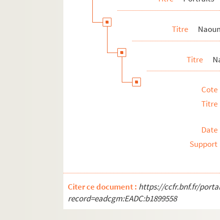
Vladimir Ilitch Lénine
Raspoutine
Titre
Naoum
Léon et Sophie Tolstoï
Ateliers et lieux d'exposition de Naoum 
Titre
N
Sculptures
Fonds Luba Aronson
Cote
Titre
Date
Support
Citer ce document :
https://ccfr.bnf.fr/por
record=eadcgm:EADC:b1899558