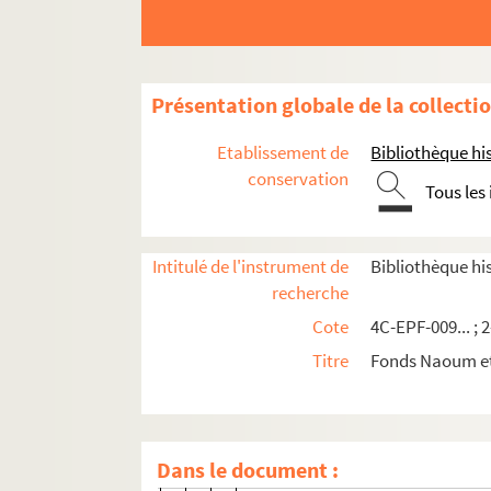
4C-EPF-009-0034 ; 2-EPM-0093. 
4C-EPF-009-0013 à 4C-EPF-009-
2-EPM-0094. L. Stütting und So
Présentation globale de la collecti
4C-EPF-009-0026. Marc Vaux (ph
4C-EPF-009-0002. Photographe n
Etablissement de
Bibliothèque his
4C-EPF-009-0035 à 4C-EPF-009-0
conservation
Tous les
4C-EPF-009-0037. Photographe n
4C-EPF-009-0038. Photographe n
Intitulé de l'instrument de
Bibliothèque hi
4C-EPF-009-0039. Photographe n
recherche
4C-EPF-009-0040 à 4C-EPF-009-0
Cote
4C-EPF-009... ; 2
4C-EPF-009-0046. Photographe no
Titre
Fonds Naoum e
4C-EPF-009-0047. Photographe n
4C-EPF-009-0048. Photographe n
4C-EPF-009-0049 à 4C-EPF-009-0
Dans le document :
4C-EPF-009-0051. Photographe n