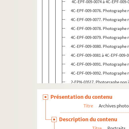
4C-EPF-009-0074 à 4C-EPF-009-0
4C-EPF-009-0076. Photographe n
4C-EPF-009-0077. Photographe n
4C-EPF-009-0078. Photographe n
4C-EPF-009-0079. Photographe n
4C-EPF-009-0080. Photographe n
4C-EPF-009-0081 à 4C-EPF-009-0
4C-EPF-009-0091. Photographe n
4C-EPF-009-0092. Photographe n
2-EPN-03517. Photographe non 
Naoum Aronson dans ses ateliers 
Présentation du contenu
Naoum Aronson avec d'autres pe
Titre
Archives phot
Proches de Naoum Aronson
Description du contenu
Antoine Bourdelle
Titre
Portraits