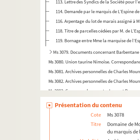
113. Lettre des Syndics de la Société pour l
114. Demande par le marquis de L’Espine de 
116. Arpentage du lot de marais assigné à M
118. Titre de parcelles cédées par M. de L’
119. Bornage entre Mme la marquise de l’Es
Ms 3079. Documents concernant Barbentane
Ms 3080. Union taurine Nimoîse. Correspondan
Ms 3081. Archives personnelles de Charles Mourr
Ms 3082. Archives personnelles de Charles Mour
Ms 3083. Correspondance entre Laurent Bonnema
Ms 3124. Dépôts du Musée Réattu.
Présentation du contenu
Ms 3129. Registre de billets de nolis. Port d'Arle
Cote
Ms 3078
Ms 3130. Plans des ateliers de chemin de fer P. L.
Titre
Domaine de Mon
Ms 3131. Ateliers du chemin de fer P.L.M d’Arles
du marquis de 
Ms 3132. Ateliers du chemin de fer P.L.M d’Arles