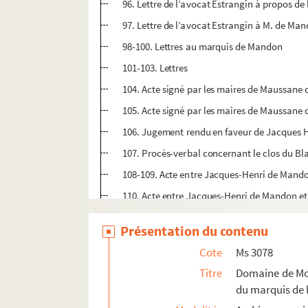
96. Lettre de l’avocat Estrangin à propos d
97. Lettre de l’avocat Estrangin à M. de Ma
98-100. Lettres au marquis de Mandon
101-103. Lettres
104. Acte signé par les maires de Maussane
105. Acte signé par les maires de Maussane 
106. Jugement rendu en faveur de Jacques 
107. Procès-verbal concernant le clos du Bl
108-109. Acte entre Jacques-Henri de Mandon
110. Acte entre Jacques-Henri de Mandon et 
111. Lettre à Madame veuve Mandon à propos
Présentation du contenu
112. Quittance de l’Association des desséch
Cote
Ms 3078
113. Lettre des Syndics de la Société pour l
Titre
Domaine de Mon
114. Demande par le marquis de L’Espine de 
du marquis de 
116. Arpentage du lot de marais assigné à M