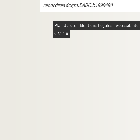
4-AFF-002544-(57). Ceux qui boit
record=eadcgm:EADC:b1899480
4-AFF-002544-(58). La chanson 
4-AFF-002544-(59). Chansons d'
Plan du site
Mentions Légales
Accessibilit
4-AFF-002544-(60). Le chemin de
v 31.1.0
4-AFF-002544-(61). Chemins croi
4-AFF-002544-(63). Le cheval qui s
4-AFF-002544-(64). Chez Mimi
4-AFF-002544-(65). Le chien du p
4-AFF-002544-(62). Chienne
4-AFF-002544-(66). Chinoiseries
4-AFF-002544-(67). Chloé et Dap
4-AFF-002544-(68). Christophe C
4-AFF-002544-(69). Christophe M
4-AFF-002544-(70). Chutiste
4-AFF-002544-(71). Le Cid ; etc.