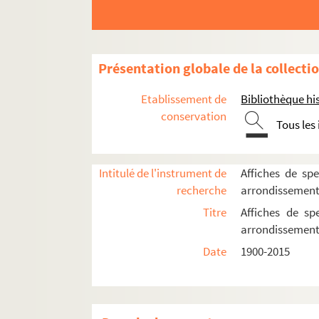
4-AFF-002544-(01). A chacun ses
4-AFF-002544-(02). Adolphe et Cl
4-AFF-002544-(03). Ahmed le subt
Présentation globale de la collecti
4-AFF-002544-(04). Akasha
Etablissement de
Bibliothèque his
4-AFF-002544-(05). Alaska Foreve
conservation
Tous les
4-AFF-002544-(06). Alias Nautilu
4-AFF-002544-(07). À l'heure où
Intitulé de l'instrument de
Affiches de spe
4-AFF-002544-(08). Alice au pays
recherche
arrondissemen
4-AFF-002544-(09). Une âme en e
Titre
Affiches de sp
4-AFF-002544-(10). Amour de Don 
arrondissemen
4-AFF-002544-(11). L'amphithéât
Date
1900-2015
4-AFF-002544-(12). L'anarchiste
4-AFF-002544-(119). Andromaque.
4-AFF-002544-(14). Les animaux 