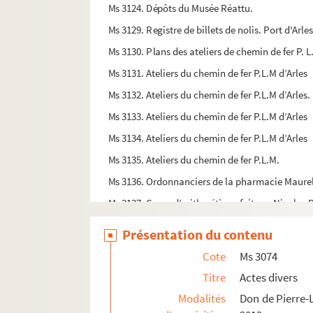
Ms 3124. Dépôts du Musée Réattu.
Ms 3129. Registre de billets de nolis. Port d'Arle
Ms 3130. Plans des ateliers de chemin de fer P. L.
Ms 3131. Ateliers du chemin de fer P.L.M d’Arles
Ms 3132. Ateliers du chemin de fer P.L.M d’Arles
Ms 3133. Ateliers du chemin de fer P.L.M d’Arles
Ms 3134. Ateliers du chemin de fer P.L.M d’Arles
Ms 3135. Ateliers du chemin de fer P.L.M.
Ms 3136. Ordonnanciers de la pharmacie Maurel 
Ms 3137. Cours d’arithmétique fait par Nicolas P
Ms 3138. Correspondance manuscrite de Jean-
Présentation du contenu
Ms 3139. Textes de Jean-Marie Magnan adressés
Cote
Ms 3074
Ms 3142. Livre de la chapelle Notre-Dame de Mou
Titre
Actes divers
Ms 3143. Registre des dépenses et recettes : proc
Modalités
Don de Pierre-L
Ms 3144. Recettes de la chapelle Notre-Dame d