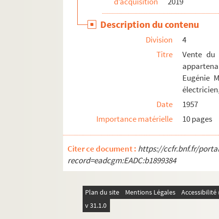
d’acquisition
2019
Ms 3144. Recettes de la chapelle Notre-Dame d
Description du contenu
Ms 3145. Livre des recettes et dépenses de l’égl
Division
4
Ms 3146. Documents concernant l’église Sainte-
Titre
Vente du d
Ms 3147. Cahier des recettes et dépenses de la c
appartena
Ms 3148. Règlements et instruction pour le pla
Eugénie M
électricie
Ms 3149. Registres paroissiaux de l’église de Ra
Date
1957
Ms 3150. Archives personnelles de l’artiste pein
Importance matérielle
10 pages
Ms 3151. L’Art dans le Midi illustré : des origine
Ms 3152. Actes notariés concernant la famille B
Citer ce document :
https://ccfr.bnf.fr/por
Ms 3153. Association des vidanges d'Arles
record=eadcgm:EADC:b1899384
Plan du site
Mentions Légales
Accessibilit
v 31.1.0