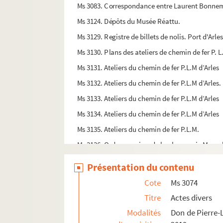
Ms 3083. Correspondance entre Laurent Bonnema
Ms 3124. Dépôts du Musée Réattu.
Ms 3129. Registre de billets de nolis. Port d'Arle
Ms 3130. Plans des ateliers de chemin de fer P. L.
Ms 3131. Ateliers du chemin de fer P.L.M d’Arles
Ms 3132. Ateliers du chemin de fer P.L.M d’Arles
Ms 3133. Ateliers du chemin de fer P.L.M d’Arles
Ms 3134. Ateliers du chemin de fer P.L.M d’Arles
Ms 3135. Ateliers du chemin de fer P.L.M.
Ms 3136. Ordonnanciers de la pharmacie Maurel 
Ms 3137. Cours d’arithmétique fait par Nicolas P
Présentation du contenu
Ms 3138. Correspondance manuscrite de Jean-
Cote
Ms 3074
Ms 3139. Textes de Jean-Marie Magnan adressés
Titre
Actes divers
Ms 3142. Livre de la chapelle Notre-Dame de Mou
Modalités
Don de Pierre-L
Ms 3143. Registre des dépenses et recettes : proc