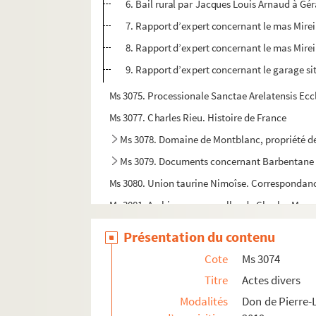
6. Bail rural par Jacques Louis Arnaud à Gé
7. Rapport d’expert concernant le mas Mirei
8. Rapport d’expert concernant le mas Mirei
9. Rapport d’expert concernant le garage sit
Ms 3075. Processionale Sanctae Arelatensis Eccle
Ms 3077. Charles Rieu. Histoire de France
Ms 3078. Domaine de Montblanc, propriété de
Ms 3079. Documents concernant Barbentane
Ms 3080. Union taurine Nimoîse. Correspondan
Ms 3081. Archives personnelles de Charles Mourr
Ms 3082. Archives personnelles de Charles Mour
Présentation du contenu
Ms 3083. Correspondance entre Laurent Bonnema
Cote
Ms 3074
Ms 3124. Dépôts du Musée Réattu.
Titre
Actes divers
Ms 3129. Registre de billets de nolis. Port d'Arle
Modalités
Don de Pierre-L
Ms 3130. Plans des ateliers de chemin de fer P. L.