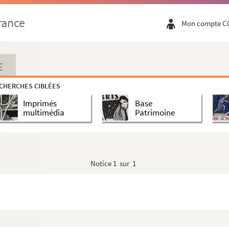
rance
Mon compte C
o loci de Cabanis cive et habitatore de Arelate ...
rles à Bouc, datée de mars 1827, en réponse à u...
E
n 1933
CHERCHES CIBLÉES
t Cannat contenant les vêpres des dimanches et des...
Imprimés
Base
: intermède provençal par le sieur B. Bonneville...
multimédia
Patrimoine
n et Saint-Antoine d’Arles
Notice
1 sur 1
Boymaux forains pour Antoine Laugier
Beaucaire et Marie Laydon épouse d’Antoine Privat a...