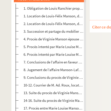
1. Obligation de Louis Ranchier propriétaire demeurant à
1. Location de Louis-Félix Manson, demeurant à Arles à 
2. Location de Louis-Félix Manson, demeurant à Arles à 
Citer ce d
3. Succession et partage du mobilier entre Marie Louise M
4. Procès de Virginie Manson épouse d’Antonin Marius Be
5. Procès intenté par Marie Louise Manson demeurant 33 r
6. Procès intenté par Marie Louise Manson demeurant 33 r
7. Conclusions de l’affaire en faveur de Marie Louis Mans
8. Jugement de l’affaire Manson-Laforêt.
9. Conclusions du procès de Virginie Manson épouse Bea
10-12. Courrier de M. Ad. Roux, locataire de Marie Louis 
13. Suite du procès de Virginie Manson contre sa sœur M
14-16. Suite du procès de Virginie Manson contre sa sœu
17. Procès entre Marie Louise Manson et son metayer Eti