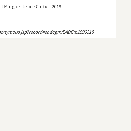
 et Marguerite née Cartier. 2019
ct_anonymous.jsp?record=eadcgm:EADC:b1899318