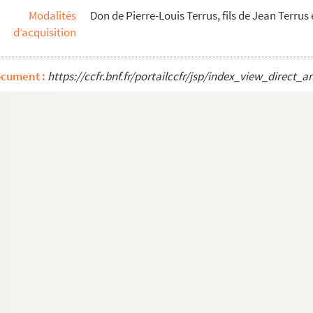
Modalités
Don de Pierre-Louis Terrus, fils de Jean Terrus
 Paradou débiteur de Melle Eulalie Marie-Thérès...
d’acquisition
André Marbat, ménager du domaine de Co-adjuteur ...
André Marbat, ménager du domaine de Co-adjuteur ...
ocument :
https://ccfr.bnf.fr/portailccfr/jsp/index_view_dire
anson, demeurant n°15 rue de la Liberté à Arle...
audesseau, ingénieur électricien demeurant à Mar...
ue des Arènes à Philippe Laforest, demeurant ru...
ue des Arènes à Philippe Laforest, demeurant ru...
on.
udesseau contre sa sœur Marie Louise Manson.
Manson, au n°33 rue des Arènes.
arie Louise Manson.
r Marie Louise Manson.
enne Lillamand du mas du Coadjuteur.