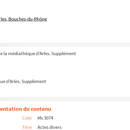
rles, Bouches-du-Rhône
ngevialle
toine Blandine juge de la jurisdiction consula...
e la chapellenie Notre-Dame fondée dans l’église Notre...
de la médiathèque d'Arles. Supplément
ue d'Arles. Supplément
les Simon d’une maison section D, île 35 rue Por...
oque de 15 lettres écrites par Henri-Louis-Miche...
ique de Joseph Dagand. Partition manuscrite
entation du contenu
 adaptation musicale de Joseph Dagand pour orchestr...
Cote
Ms 3074
re à cordes : le marchand de sarment par Joseph ...
Titre
Actes divers