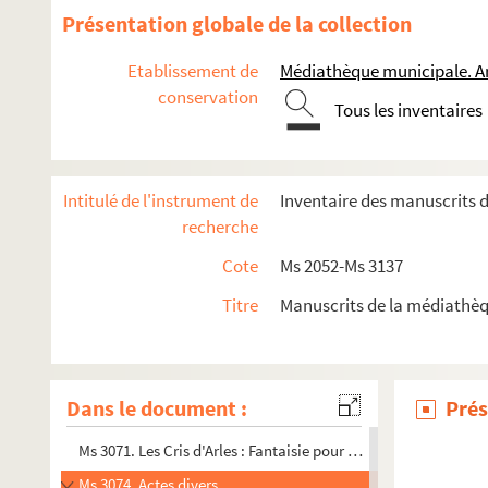
Ms 2902. Documents divers
Présentation globale de la collection
Ms 2904. Carnet d’adresses de Pierre-Amédée Pichot
Etablissement de
Médiathèque municipale. A
Ms 2905. Cours de théologie dogmatique signée Robert de Lo
conservation
Tous les inventaires
Ms 3037. Académie d’Arles
Ms 3039. Institutes du droit consulaire recueillies par Jean An
Ms 3041/1. Reconnaissances des biens fonciers en faveur d
Intitulé de l'instrument de
Inventaire des manuscrits 
Ms 3041/2. Actes juridiques
recherche
Ms 3042. Les Saintes-Maries-de-la-Mer
Cote
Ms 2052-Ms 3137
Ms 3054. Documents divers
Titre
Manuscrits de la médiathèq
Ms 3055. Adjudication pour les hoirs de M. Jean-Baptiste Char
Ms 3056. Manuscrit in-8 daté de 1831 de 174 pages. Copie d’ép
Ms 3068. Cantico à Sant Blas, poème du chanoir Ferrier, mus
Dans le document :
Prés
Ms 3069. La Coumunioun di Sant, poème de Frédéric Mistral,
Ms 3071. Les Cris d'Arles : Fantaisie pour Quatuor ou Orchest
Ms 3074. Actes divers