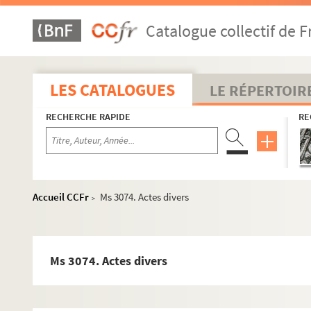
Ms 2561. Statuts municipaux de la ville d'Arles
Catalogue collectif de F
Ms 2564. Pro egregio et nobili viro Anthonio de Pontevé domin
Ms 2705. Le Petit Office de la Vierge. Antiphonaire manuscrit
Ms 2707. Lettre de Fassin aîné relative au projet du canal d’A
LES CATALOGUES
LE RÉPERTOIR
Ms 2826. Catalogue occitan par Edmond Lefèvre commencé e
RECHERCHE RAPIDE
RE
Ms 2827. Livre dédié à madame la marquise de Sufren de Sain
Ms 2828. Jean-Pierré vengu dé brest ou cé qué espéravian pas 
Ms 2829. Carnet de notes diverses, 1530-1759
Ms 2831. Eglise d’Arles. Recueil factice
Accueil CCFr
Ms 3074. Actes divers
>
Ms 2832. Livre des reconnaissances de la paroisse Saint-Julie
Ms 2842. Extrait d’acte passé entre les syndics du Corps de 
Ms 2897. Procédure entre Jean Antoine Marchand tanneur de 
Ms 3074. Actes divers
Ms 2899. Divers documents
Ms 2900. Divers documents