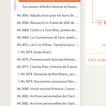
Succession d’André Générat en faveur de son épouse de se
Ms 3055. Adjudication pour les hoirs de M. Jean-Baptiste Char
Ms 3056. Manuscrit in-8 daté de 1831 de 174 pages. Copie d’ép
Ms 3068. Cantico à Sant Blas, poème du chanoir Ferrier, mus
Ms 3069. La Coumunioun di Sant, poème de Frédéric Mistral,
Ms 3071. Les Cris d'Arles : Fantaisie pour Quatuor ou Orchest
Im
Ms 3074. Actes divers
Ms 3075. Processionale Sanctae Arelatensis Ecclesiae. Cum lit
Citer ce d
Ms 3077. Charles Rieu. Histoire de France
Ms 3078. Domaine de Montblanc, propriété de la famille d
Ms 3079. Documents concernant Barbentane
Ms 3080. Union taurine Nimoîse. Correspondance
Ms 3081. Archives personnelles de Charles Mourret notaire-ar
Ms 3082. Archives personnelles de Charles Mourret notaire-a