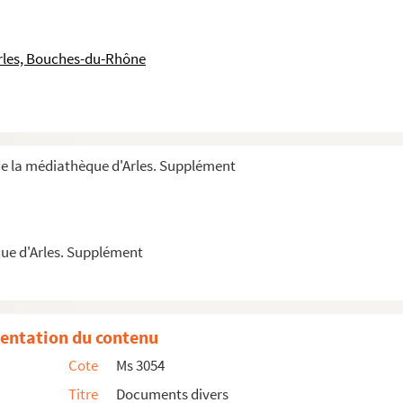
Beaucaire et Marie Laydon épouse d’Antoine Privat a...
rles, Bouches-du-Rhône
ngevialle
de la médiathèque d'Arles. Supplément
toine Blandine juge de la jurisdiction consula...
e la chapellenie Notre-Dame fondée dans l’église Notre...
ue d'Arles. Supplément
entation du contenu
ie Thérèse Touffan
Cote
Ms 3054
Titre
Documents divers