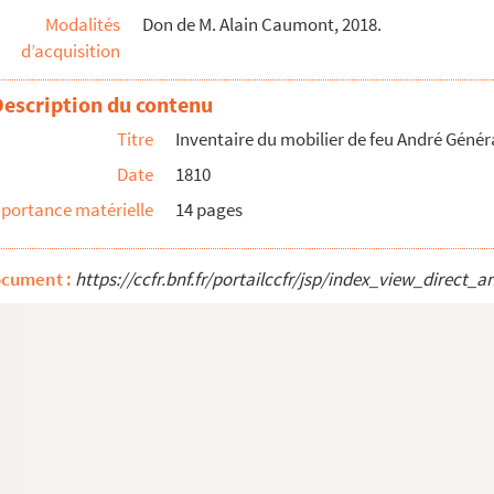
Modalités
Don de M. Alain Caumont, 2018.
s cinq enfants
d’acquisition
les Simon d’une maison section D, île 35 rue Por...
Description du contenu
oque de 15 lettres écrites par Henri-Louis-Miche...
Titre
Inventaire du mobilier de feu André Génér
ique de Joseph Dagand. Partition manuscrite
Date
1810
 adaptation musicale de Joseph Dagand pour orchestr...
re à cordes : le marchand de sarment par Joseph ...
portance matérielle
14 pages
aniis majoribus pro die Sancti Marci. Vel pro al...
ocument :
https://ccfr.bnf.fr/portailccfr/jsp/index_view_dire
e Laugier de Mandon et du marquis de l’Espine
chiviste à Tarascon. Correspondance avec Jules Vé...
rchiviste à Tarascon. Correspondance diverse