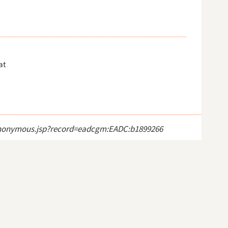
at
ct_anonymous.jsp?record=eadcgm:EADC:b1899266