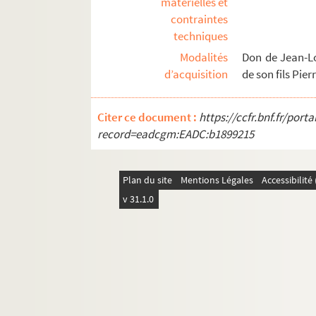
matérielles et
Ms 3129. Registre de billets de nolis. Port d'Arle
contraintes
Ms 3130. Plans des ateliers de chemin de fer P. L.
techniques
Ms 3131. Ateliers du chemin de fer P.L.M d’Arles
Modalités
Don de Jean-Lo
Ms 3132. Ateliers du chemin de fer P.L.M d’Arles
d’acquisition
de son fils Pie
Ms 3133. Ateliers du chemin de fer P.L.M d’Arles
Ms 3134. Ateliers du chemin de fer P.L.M d’Arles
Citer ce document :
https://ccfr.bnf.fr/por
record=eadcgm:EADC:b1899215
Ms 3135. Ateliers du chemin de fer P.L.M.
Ms 3136. Ordonnanciers de la pharmacie Maurel 
Ms 3137. Cours d’arithmétique fait par Nicolas P
Plan du site
Mentions Légales
Accessibilit
Ms 3138. Correspondance manuscrite de Jean-
v 31.1.0
Ms 3139. Textes de Jean-Marie Magnan adressés
Ms 3142. Livre de la chapelle Notre-Dame de Mou
Ms 3143. Registre des dépenses et recettes : proc
Ms 3144. Recettes de la chapelle Notre-Dame d
Ms 3145. Livre des recettes et dépenses de l’égl