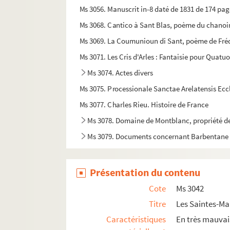
Ms 3056. Manuscrit in-8 daté de 1831 de 174 page
Ms 3068. Cantico à Sant Blas, poème du chanoir
Ms 3069. La Coumunioun di Sant, poème de Fréd
Ms 3071. Les Cris d'Arles : Fantaisie pour Quatu
Ms 3074. Actes divers
Ms 3075. Processionale Sanctae Arelatensis Eccle
Ms 3077. Charles Rieu. Histoire de France
Ms 3078. Domaine de Montblanc, propriété de
Ms 3079. Documents concernant Barbentane
Ms 3080. Union taurine Nimoîse. Correspondan
Ms 3081. Archives personnelles de Charles Mourr
Présentation du contenu
Ms 3082. Archives personnelles de Charles Mour
Cote
Ms 3042
Ms 3083. Correspondance entre Laurent Bonnema
Titre
Les Saintes-Ma
Ms 3124. Dépôts du Musée Réattu.
Caractéristiques
En très mauvai