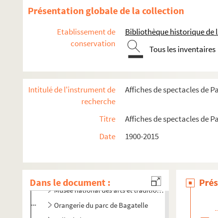
Présentation globale de la collection
16e arrondissement
Etablissement de
Bibliothèque historique de la
Cirque national Alexis Grüss
conservation
Tous les inventaires
Auditorium Jean de la Fontaine
Église réformée d'Auteuil
Grande serre d'Auteuil
Intitulé de l'instrument de
Affiches de spectacles de Pa
Hippodrome ParisLongchamp
recherche
Jardin d'acclimatation
Titre
Affiches de spectacles de Pa
Maison de la Radio et de la Musique
Date
1900-2015
Musée d'art moderne de la Ville de Paris
Musée Dapper
Musée national des arts asiatiques - Guimet
Dans le document :
Prés
Musée national des arts et traditions populaires
Orangerie du parc de Bagatelle