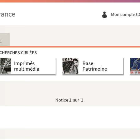
rance
Mon compte C
E
CHERCHES CIBLÉES
Imprimés
Base
multimédia
Patrimoine
Notice
1 sur 1